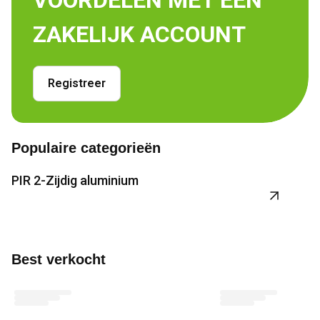
VOORDELEN MET EEN 
ZAKELIJK ACCOUNT
Registreer
Populaire categorieën
PIR 2-Zijdig aluminium
P
View product
Vi
Best verkocht