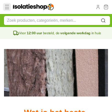
Voor
12:00 uur
besteld, de
volgende werkdag
in huis