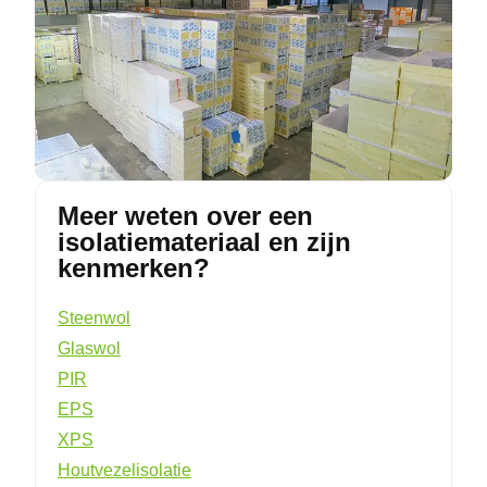
Meer weten over een
isolatiemateriaal en zijn
kenmerken?
Steenwol
Glaswol
PIR
EPS
XPS
Houtvezelisolatie