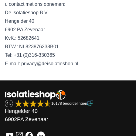
u contact met ons opnemen:
De lsolatieshop B.V.
Hengelder 40
6902 PA Zevenaar
KvK.: 52682641
BTW.: NL823876238B01
Tel: +31 (0)316-330365
E-mail: privacy@deisolatieshop.nl
4.5
10178 beoordelingen
Hengelder 40
6902PA Zevenaar