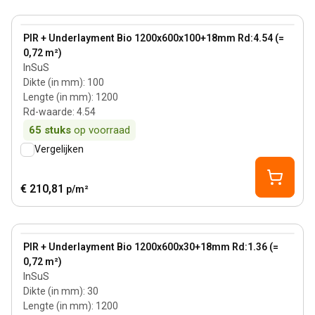
100 mm
View product
PIR + Underlayment Bio 1200x600x100+18mm Rd:4.54 (=
0,72 m²)
InSuS
Dikte (in mm)
:
100
Lengte (in mm)
:
1200
Rd-waarde
:
4.54
65
stuks
op voorraad
Vergelijken
€ 210,81
p/m²
30 mm
View product
PIR + Underlayment Bio 1200x600x30+18mm Rd:1.36 (=
0,72 m²)
InSuS
Dikte (in mm)
:
30
Lengte (in mm)
:
1200