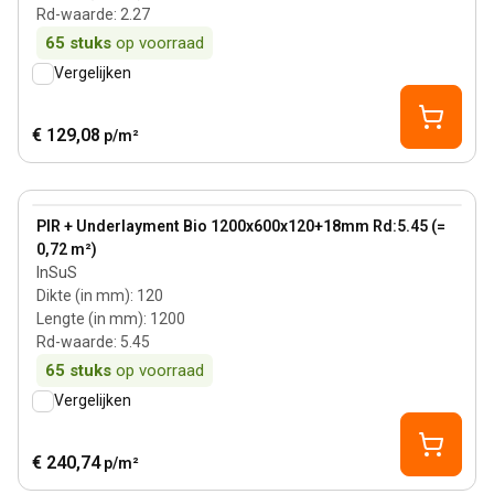
Rd-waarde
:
2.27
65
stuks
op voorraad
Vergelijken
€ 129,08
p/m²
120 mm
View product
PIR + Underlayment Bio 1200x600x120+18mm Rd:5.45 (=
0,72 m²)
InSuS
Dikte (in mm)
:
120
Lengte (in mm)
:
1200
Rd-waarde
:
5.45
65
stuks
op voorraad
Vergelijken
€ 240,74
p/m²