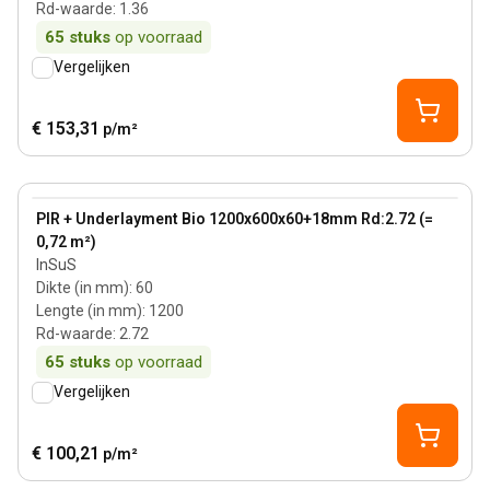
Rd-waarde
:
1.36
65
stuks
op voorraad
Vergelijken
€ 153,31
p/m²
60 mm
View product
PIR + Underlayment Bio 1200x600x60+18mm Rd:2.72 (=
0,72 m²)
InSuS
Dikte (in mm)
:
60
Lengte (in mm)
:
1200
Rd-waarde
:
2.72
65
stuks
op voorraad
Vergelijken
€ 100,21
p/m²