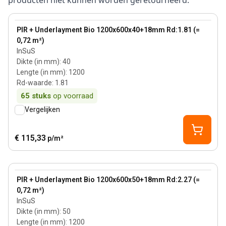
producten niet kunnen worden geretourneerd.
40 mm
View product
PIR + Underlayment Bio 1200x600x40+18mm Rd:1.81 (=
0,72 m²)
InSuS
Dikte (in mm)
:
40
Lengte (in mm)
:
1200
Rd-waarde
:
1.81
65
stuks
op voorraad
Vergelijken
€ 115,33
p/m²
50 mm
View product
PIR + Underlayment Bio 1200x600x50+18mm Rd:2.27 (=
0,72 m²)
InSuS
Dikte (in mm)
:
50
Lengte (in mm)
:
1200