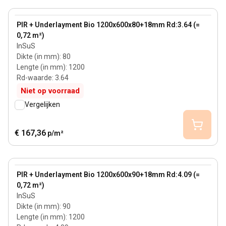
80 mm
View product
PIR + Underlayment Bio 1200x600x80+18mm Rd:3.64 (=
0,72 m²)
InSuS
Dikte (in mm)
:
80
Lengte (in mm)
:
1200
Rd-waarde
:
3.64
Niet op voorraad
Vergelijken
€ 167,36
p/m²
90 mm
View product
PIR + Underlayment Bio 1200x600x90+18mm Rd:4.09 (=
0,72 m²)
InSuS
Dikte (in mm)
:
90
Lengte (in mm)
:
1200