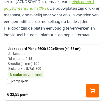
sector. JACKOBOARD is gemaakt van
geëxtrudeerd
polystyreenschuim (XPS)
. De bouwplaten zijn druk- en
maatvast, ongevoelig voor vocht en zijn voorzien van
een gemodificeerde mortellaag op beide zijden.
Hierdoor zijn de platen eenvoudig te verwerken en
individueel betegel-, plamuur- en bepleisterbaar.
View product
Jackoboard Plano 2600x600x40mm (=1,56 m²)
Jackoboard
Rd-waarde
:
1.18
Breedte (in mm)
:
600
Druksterkte (kPa)
:
300
3
stuks
op voorraad
Vergelijken
€ 32,55
p/m²