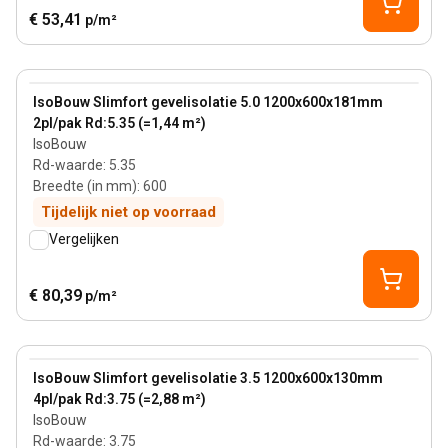
€ 53,41
p/m²
181 mm
View product
IsoBouw Slimfort gevelisolatie 5.0 1200x600x181mm
2pl/pak Rd:5.35 (=1,44 m²)
IsoBouw
Rd-waarde
:
5.35
Breedte (in mm)
:
600
Tijdelijk niet op voorraad
Vergelijken
€ 80,39
p/m²
130 mm
View product
IsoBouw Slimfort gevelisolatie 3.5 1200x600x130mm
4pl/pak Rd:3.75 (=2,88 m²)
IsoBouw
Rd-waarde
:
3.75