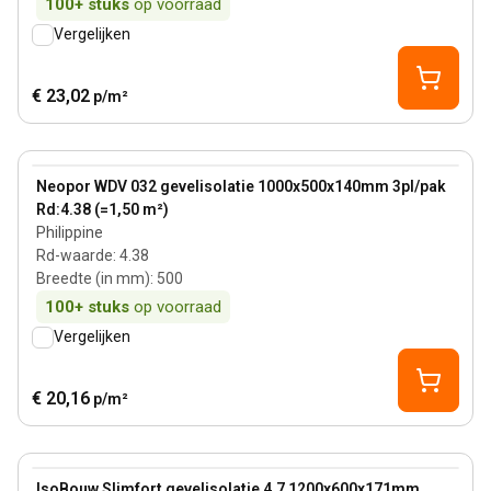
100+
stuks
op voorraad
Vergelijken
€ 23,02
p/m²
140 mm
View product
Neopor WDV 032 gevelisolatie 1000x500x140mm 3pl/pak
Rd:4.38 (=1,50 m²)
Philippine
Rd-waarde
:
4.38
Breedte (in mm)
:
500
100+
stuks
op voorraad
Vergelijken
€ 20,16
p/m²
171 mm
View product
IsoBouw Slimfort gevelisolatie 4.7 1200x600x171mm