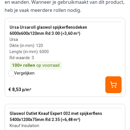
en wanden. Wanneer je gebruikmaakt van dit product,
heb je vaak meerdere rollen nodig.
120 mm
View product
Ursa Ursaroll glaswol spijkerflensdeken
6000x600x120mm Rd:3.00 (=3,60 m²)
Ursa
Dikte (in mm)
:
120
Lengte (in mm)
:
6000
Rd-waarde
:
3
100+
rollen
op voorraad
Vergelijken
€ 8,53
p/m²
75 mm
View product
Glaswol Outlet Knauf Expert 032 met spijkerflens
5400x1200x75mm Rd:2.35 (=6,48 m²)
Knauf Insulation