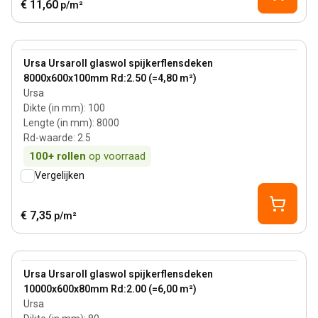
€ 11,60
p/m²
100 mm
View product
Ursa Ursaroll glaswol spijkerflensdeken
8000x600x100mm Rd:2.50 (=4,80 m²)
Ursa
Dikte (in mm)
:
100
Lengte (in mm)
:
8000
Rd-waarde
:
2.5
100+
rollen
op voorraad
Vergelijken
€ 7,35
p/m²
80 mm
View product
Ursa Ursaroll glaswol spijkerflensdeken
10000x600x80mm Rd:2.00 (=6,00 m²)
Ursa