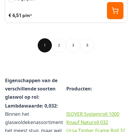
€ 6,51
p/m²
1
2
3
5
Eigenschappen van de
verschillende soorten
Producten:
glaswol op rol:
Lambdawaarde: 0,032:
Binnen het
ISOVER Systemroll 1000
glaswoldekenassortiment
Knauf Naturoll 032
het meest stug, maar wel
Ursa Timber Frame Roll 32