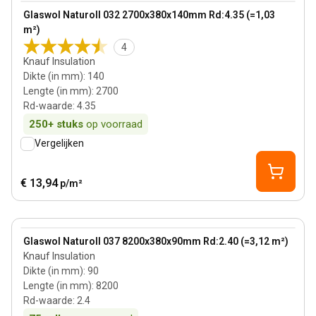
View product
Glaswol Naturoll 032 2700x380x140mm Rd:4.35 (=1,03
m²)
4
Knauf Insulation
Dikte (in mm)
:
140
Lengte (in mm)
:
2700
Rd-waarde
:
4.35
250+
stuks
op voorraad
Vergelijken
€ 13,94
p/m²
90 mm
View product
Glaswol Naturoll 037 8200x380x90mm Rd:2.40 (=3,12 m²)
Knauf Insulation
Dikte (in mm)
:
90
Lengte (in mm)
:
8200
Rd-waarde
:
2.4