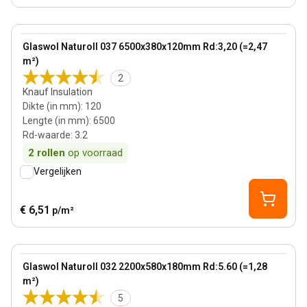
120 mm
View product
Glaswol Naturoll 037 6500x380x120mm Rd:3,20 (=2,47
m²)
2
Knauf Insulation
Dikte (in mm)
:
120
Lengte (in mm)
:
6500
Rd-waarde
:
3.2
2
rollen
op voorraad
Vergelijken
€ 6,51
p/m²
180 mm
View product
Glaswol Naturoll 032 2200x580x180mm Rd:5.60 (=1,28
m²)
5