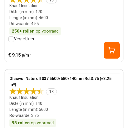
18
Knauf Insulation
Dikte (in mm)
:
170
Lengte (in mm)
:
4600
Rd-waarde
:
4.55
250+
rollen
op voorraad
Vergelijken
€ 9,15
p/m²
140 mm
View product
Glaswol Naturoll 037 5600x580x140mm Rd:3.75 (=3,25
m²)
13
Knauf Insulation
Dikte (in mm)
:
140
Lengte (in mm)
:
5600
Rd-waarde
:
3.75
98
rollen
op voorraad