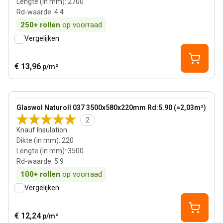
Lengte (in mm)
:
2700
Rd-waarde
:
4.4
250+
rollen
op voorraad
Vergelijken
€ 13,96
p/m²
220 mm
View product
Glaswol Naturoll 037 3500x580x220mm Rd:5.90 (=2,03m²)
2
Knauf Insulation
Dikte (in mm)
:
220
Lengte (in mm)
:
3500
Rd-waarde
:
5.9
100+
rollen
op voorraad
Vergelijken
€ 12,24
p/m²