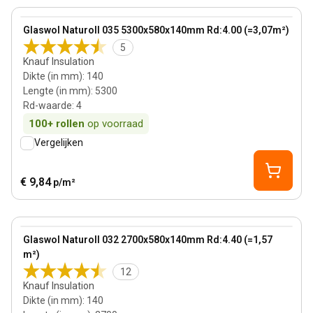
View product
Glaswol Naturoll 035 5300x580x140mm Rd:4.00 (=3,07m²)
Bestseller
5
Knauf Insulation
Dikte (in mm)
:
140
Lengte (in mm)
:
5300
Rd-waarde
:
4
100+
rollen
op voorraad
Vergelijken
€ 9,84
p/m²
140 mm
View product
Glaswol Naturoll 032 2700x580x140mm Rd:4.40 (=1,57
m²)
12
Knauf Insulation
Dikte (in mm)
:
140