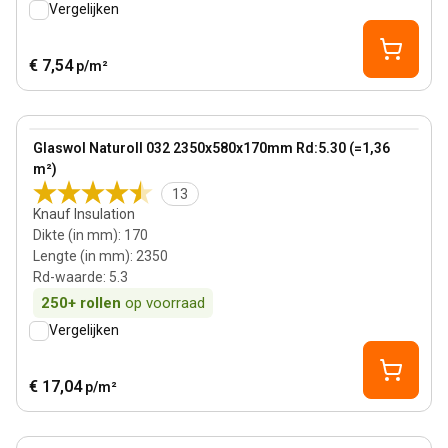
Vergelijken
€ 7,54
p/m²
170 mm
View product
Glaswol Naturoll 032 2350x580x170mm Rd:5.30 (=1,36
Bestseller
m²)
13
Knauf Insulation
Dikte (in mm)
:
170
Lengte (in mm)
:
2350
Rd-waarde
:
5.3
250+
rollen
op voorraad
Vergelijken
€ 17,04
p/m²
140 mm