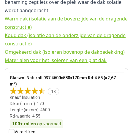
benaming zegt iets over de plek waar de dakisolatie
wordt aangebracht.
Warm dak (isolatie aan de bovenzijde van de dragende
constructie)
Koud dak (isolatie aan de onderzijde van de dragende
constructie)
Omgekeerd dak (isoleren bovenop de dakbedekking)
Materialen voor het isoleren van een plat dak
170 mm
View product
Glaswol Naturoll 037 4600x580x170mm Rd:4.55 (=2,67
Bestseller
m²)
18
Knauf Insulation
Dikte (in mm)
:
170
Lengte (in mm)
:
4600
Rd-waarde
:
4.55
100+
rollen
op voorraad
Vergelijken