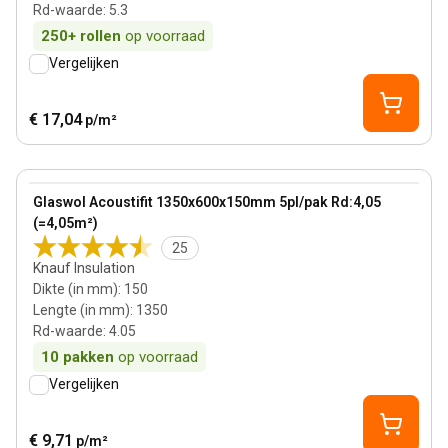
Rd-waarde
:
5.3
250+
rollen
op voorraad
Vergelijken
€ 17,04
p/m²
150 mm
View product
Glaswol Acoustifit 1350x600x150mm 5pl/pak Rd:4,05
Bestseller
(=4,05m²)
25
Knauf Insulation
Dikte (in mm)
:
150
Lengte (in mm)
:
1350
Rd-waarde
:
4.05
10
pakken
op voorraad
Vergelijken
€ 9,71
p/m²