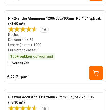
100 mm
View product
PIR 2-zijdig Aluminium 1200x600x100mm Rd:4.54 5pl/pak
(=3,60 m²)
16
Recticel
Rd-waarde
:
4.54
Lengte (in mm)
:
1200
Euro-brandklasse
:
F
100+
pakken
op voorraad
Vergelijken
€ 22,71
p/m²
70 mm
View product
Glaswol Acoustifit 1350x600x70mm 10pl/pak Rd:1.85
(=8,10 m²)
15