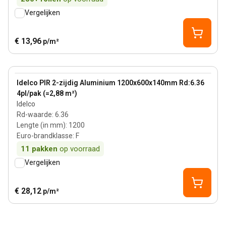
Vergelijken
€ 13,96
p/m²
140 mm
View product
Idelco PIR 2-zijdig Aluminium 1200x600x140mm Rd:6.36
4pl/pak (=2,88 m²)
Idelco
Rd-waarde
:
6.36
Lengte (in mm)
:
1200
Euro-brandklasse
:
F
11
pakken
op voorraad
Vergelijken
€ 28,12
p/m²