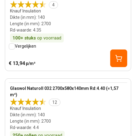
4
Knauf Insulation
Dikte (in mm)
:
140
Lengte (in mm)
:
2700
Rd-waarde
:
4.35
100+
stuks
op voorraad
Vergelijken
€ 13,94
p/m²
140 mm
View product
Glaswol Naturoll 032 2700x580x140mm Rd:4.40 (=1,57
m²)
12
Knauf Insulation
Dikte (in mm)
:
140
Lengte (in mm)
:
2700
Rd-waarde
:
4.4
250+
rollen
op voorraad