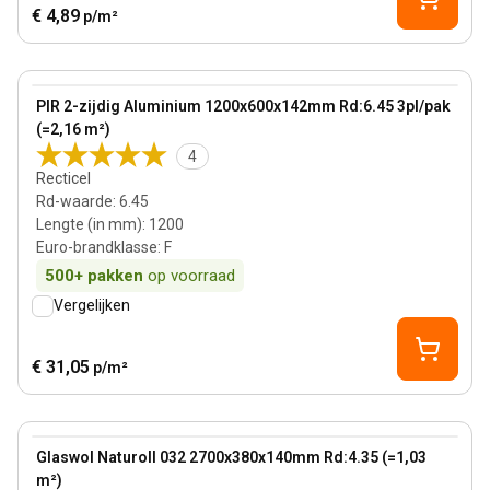
€ 4,89
p/m²
142 mm
View product
PIR 2-zijdig Aluminium 1200x600x142mm Rd:6.45 3pl/pak
(=2,16 m²)
4
Recticel
Rd-waarde
:
6.45
Lengte (in mm)
:
1200
Euro-brandklasse
:
F
500+
pakken
op voorraad
Vergelijken
€ 31,05
p/m²
140 mm
View product
Glaswol Naturoll 032 2700x380x140mm Rd:4.35 (=1,03
m²)