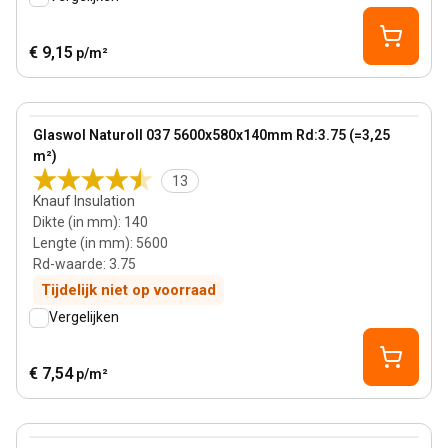
€ 9,15
p/m²
140 mm
View product
Glaswol Naturoll 037 5600x580x140mm Rd:3.75 (=3,25
m²)
13
Knauf Insulation
Dikte (in mm)
:
140
Lengte (in mm)
:
5600
Rd-waarde
:
3.75
Tijdelijk niet op voorraad
Vergelijken
€ 7,54
p/m²
200 mm
View product