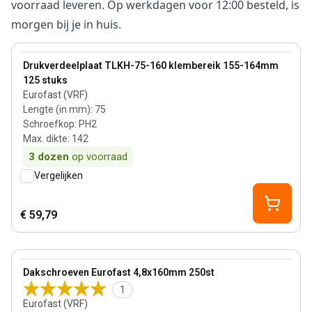
voorraad leveren. Op werkdagen voor 12:00 besteld, is
morgen bij je in huis.
View product
Drukverdeelplaat TLKH-75-160 klembereik 155-164mm
125 stuks
Eurofast (VRF)
Lengte (in mm)
:
75
Schroefkop
:
PH2
Max. dikte
:
142
3
dozen
op voorraad
Vergelijken
€ 59,79
140 mm
View product
Dakschroeven Eurofast 4,8x160mm 250st
1
Eurofast (VRF)