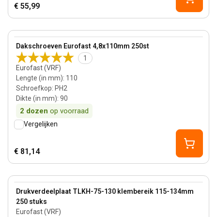
€ 55,99
90 mm
View product
Dakschroeven Eurofast 4,8x110mm 250st
1
Eurofast (VRF)
Lengte (in mm)
:
110
Schroefkop
:
PH2
Dikte (in mm)
:
90
2
dozen
op voorraad
Vergelijken
€ 81,14
View product
Drukverdeelplaat TLKH-75-130 klembereik 115-134mm
250 stuks
Eurofast (VRF)