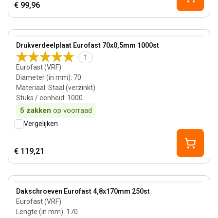
€ 99,96
View product
Drukverdeelplaat Eurofast 70x0,5mm 1000st
1
Eurofast (VRF)
Diameter (in mm)
:
70
Materiaal
:
Staal (verzinkt)
Stuks / eenheid
:
1000
5
zakken
op voorraad
Vergelijken
€ 119,21
150 mm
View product
Dakschroeven Eurofast 4,8x170mm 250st
Eurofast (VRF)
Lengte (in mm)
:
170