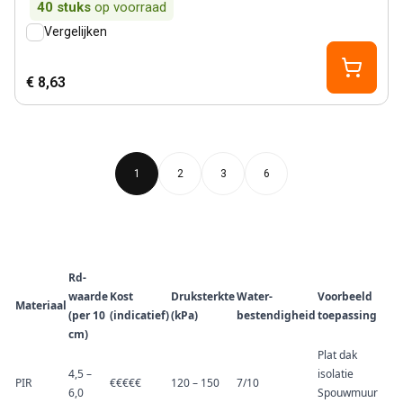
40
stuks
op voorraad
Vergelijken
€ 8,63
1
2
3
6
Rd-
waarde
Kost
Druksterkte
Water-
Voorbeeld
Materiaal
(per 10
(indicatief)
(kPa)
bestendigheid
toepassing
cm)
Plat dak
4,5 –
isolatie
PIR
€€€€€
120 – 150
7/10
6,0
Spouwmuur