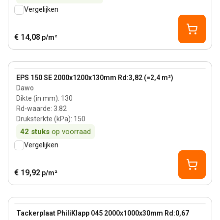
Vergelijken
€ 14,08
p/m²
130 mm
View product
EPS 150 SE 2000x1200x130mm Rd:3,82 (=2,4 m²)
Dawo
Dikte (in mm)
:
130
Rd-waarde
:
3.82
Druksterkte (kPa)
:
150
42
stuks
op voorraad
Vergelijken
€ 19,92
p/m²
30 mm
View product
Tackerplaat PhiliKlapp 045 2000x1000x30mm Rd:0,67