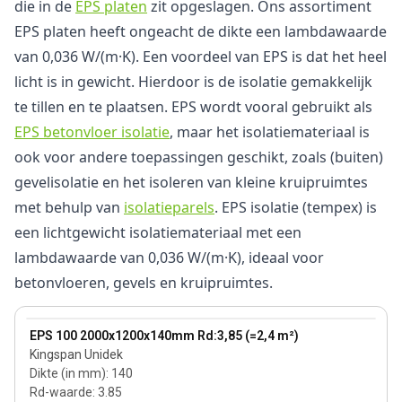
die in de
EPS platen
zit opgeslagen. Ons assortiment
EPS platen heeft ongeacht de dikte een lambdawaarde
van 0,036 W/(m·K). Een voordeel van EPS is dat het heel
licht is in gewicht. Hierdoor is de isolatie gemakkelijk
te tillen en te plaatsen. EPS wordt vooral gebruikt als
EPS betonvloer isolatie
, maar het isolatiemateriaal is
ook voor andere toepassingen geschikt, zoals (buiten)
gevelisolatie en het isoleren van kleine kruipruimtes
met behulp van
isolatieparels
. EPS isolatie (tempex) is
een lichtgewicht isolatiemateriaal met een
lambdawaarde van 0,036 W/(m·K), ideaal voor
betonvloeren, gevels en kruipruimtes.
140 mm
View product
EPS 100 2000x1200x140mm Rd:3,85 (=2,4 m²)
Kingspan Unidek
Dikte (in mm)
:
140
Rd-waarde
:
3.85