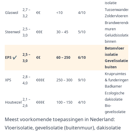
isolatie
2,7 –
Tussenwanden
Glaswol
€€
<10
4/10
3,2
Zoldervloeren
Brandwerende
2,5 –
muren
Steenwol
€€€
30 – 45
5/10
3,0
Geluidsisolatie
binnen
Betonvloer
2,5 –
isolatie
EPS ✔
€€
60 – 250
6/10
3,0
Gevelisolatie
buiten
Kruipruimtes
2,8 –
XPS
€€€€
250 – 300
9/10
& funderingen
4,0
Badkamer
Ecologische
2,1 –
dakisolatie
Houtvezel
€€€€
100 – 150
4/10
2,6
Bio-
gevelisolatie
Meest voorkomende toepassingen in Nederland:
Vloerisolatie, gevelisolatie (buitenmuur), dakisolatie