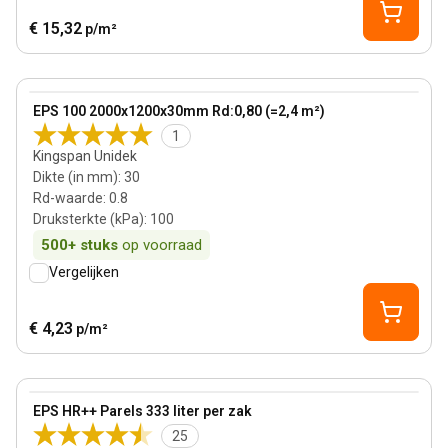
€ 15,32
p/m²
30 mm
View product
EPS 100 2000x1200x30mm Rd:0,80 (=2,4 m²)
1
Kingspan Unidek
Dikte (in mm)
:
30
Rd-waarde
:
0.8
Druksterkte (kPa)
:
100
500+
stuks
op voorraad
Vergelijken
€ 4,23
p/m²
View product
EPS HR++ Parels 333 liter per zak
Bestseller
25