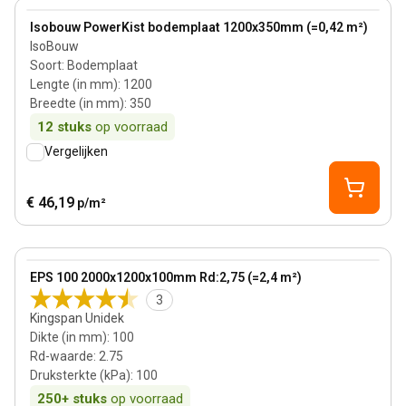
View product
Isobouw PowerKist bodemplaat 1200x350mm (=0,42 m²)
IsoBouw
Soort
:
Bodemplaat
Lengte (in mm)
:
1200
Breedte (in mm)
:
350
12
stuks
op voorraad
Vergelijken
€ 46,19
p/m²
100 mm
View product
EPS 100 2000x1200x100mm Rd:2,75 (=2,4 m²)
Bestseller
3
Kingspan Unidek
Dikte (in mm)
:
100
Rd-waarde
:
2.75
Druksterkte (kPa)
:
100
250+
stuks
op voorraad