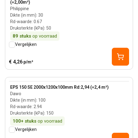
(=2,00m²)
Philippine
Dikte (in mm)
:
30
Rd-waarde
:
0.67
Druksterkte (kPa)
:
50
89
stuks
op voorraad
Vergelijken
€ 4,26
p/m²
100 mm
View product
EPS 150 SE 2000x1200x100mm Rd:2,94 (=2,4 m²)
Dawo
Dikte (in mm)
:
100
Rd-waarde
:
2.94
Druksterkte (kPa)
:
150
100+
stuks
op voorraad
Vergelijken