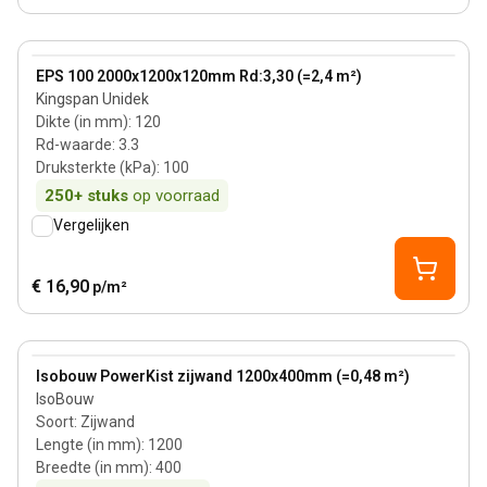
120 mm
View product
EPS 100 2000x1200x120mm Rd:3,30 (=2,4 m²)
Kingspan Unidek
Dikte (in mm)
:
120
Rd-waarde
:
3.3
Druksterkte (kPa)
:
100
250+
stuks
op voorraad
Vergelijken
€ 16,90
p/m²
View product
Isobouw PowerKist zijwand 1200x400mm (=0,48 m²)
IsoBouw
Soort
:
Zijwand
Lengte (in mm)
:
1200
Breedte (in mm)
:
400