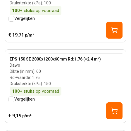
Druksterkte (kPa)
:
100
100+
stuks
op voorraad
Vergelijken
€ 19,71
p/m²
60 mm
View product
EPS 150 SE 2000x1200x60mm Rd:1,76 (=2,4 m²)
Dawo
Dikte (in mm)
:
60
Rd-waarde
:
1.76
Druksterkte (kPa)
:
150
100+
stuks
op voorraad
Vergelijken
€ 9,19
p/m²