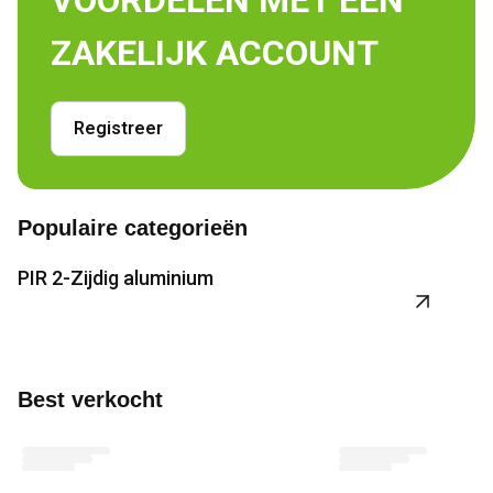
VOORDELEN MET EEN 
ZAKELIJK ACCOUNT
Registreer
Populaire categorieën
PIR 2-Zijdig aluminium
P
View product
Vi
Best verkocht