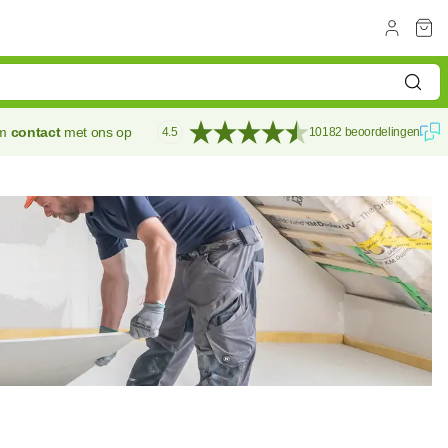
em
contact
met ons op
4.5
10182 beoordelingen