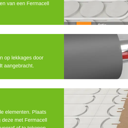
ken van een Fermacell 
n op lekkages door 
dt aangebracht.
de elementen. Plaats 
g deze met Fermacell 