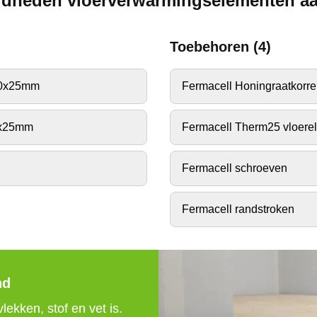
dheden vloerverwarmingselementen a
Toebehoren
(
4
)
00x25mm
Fermacell Honingraatkorre
0x25mm
Fermacell Therm25 vloere
Fermacell schroeven
Fermacell randstroken
nd
ekken, stof en vet is. 