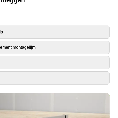
anleggen
ls
lement montagelijm