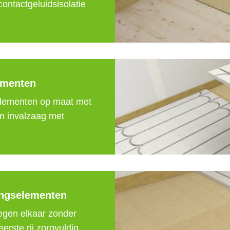
ontactgeluidsisolatie 
ementen
lementen op maat met 
n invalzaag met 
ingselementen
gen elkaar zonder 
rste rij zorgvuldig 