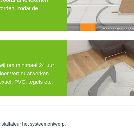
vooraf af te tekenen 
orden, zodat de 
 wij om minimaal 24 uur 
loer verder afwerken 
xtiel, PVC, tegels etc.
nstallateur het systeemontwerp.