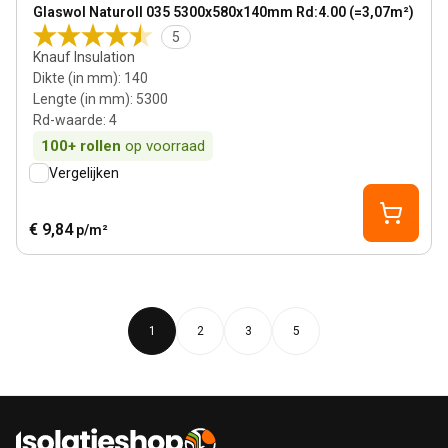
View product
Glaswol Naturoll 035 5300x580x140mm Rd:4.00 (=3,07m²)
Bestseller
5
Knauf Insulation
Dikte (in mm)
:
140
Lengte (in mm)
:
5300
Rd-waarde
:
4
100+
rollen
op voorraad
Vergelijken
€ 9,84
p/m²
1
2
3
5