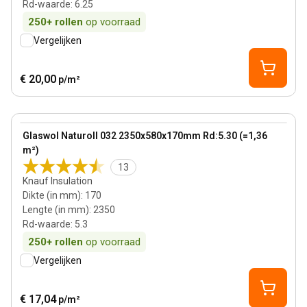
Rd-waarde
:
6.25
250+
rollen
op voorraad
Vergelijken
€ 20,00
p/m²
170 mm
View product
Glaswol Naturoll 032 2350x580x170mm Rd:5.30 (=1,36
Bestseller
m²)
13
Knauf Insulation
Dikte (in mm)
:
170
Lengte (in mm)
:
2350
Rd-waarde
:
5.3
250+
rollen
op voorraad
Vergelijken
€ 17,04
p/m²