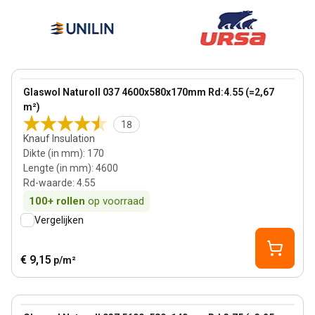
170 mm
View product
Glaswol Naturoll 037 4600x580x170mm Rd:4.55 (=2,67
Bestseller
m²)
18
Knauf Insulation
Dikte (in mm)
:
170
Lengte (in mm)
:
4600
Rd-waarde
:
4.55
100+
rollen
op voorraad
Vergelijken
€ 9,15
p/m²
140 mm
View product