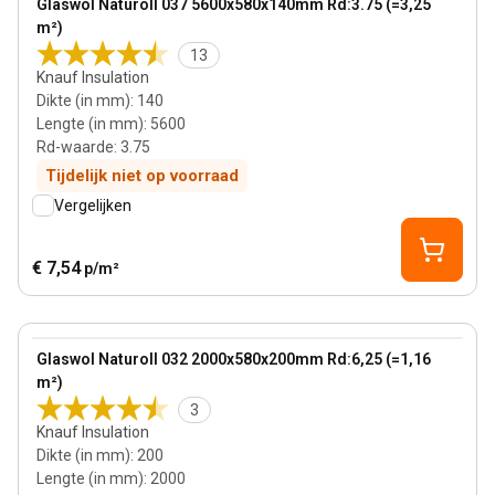
Glaswol Naturoll 037 5600x580x140mm Rd:3.75 (=3,25
m²)
13
Knauf Insulation
Dikte (in mm)
:
140
Lengte (in mm)
:
5600
Rd-waarde
:
3.75
Tijdelijk niet op voorraad
Vergelijken
€ 7,54
p/m²
200 mm
View product
Glaswol Naturoll 032 2000x580x200mm Rd:6,25 (=1,16
m²)
3
Knauf Insulation
Dikte (in mm)
:
200
Lengte (in mm)
:
2000