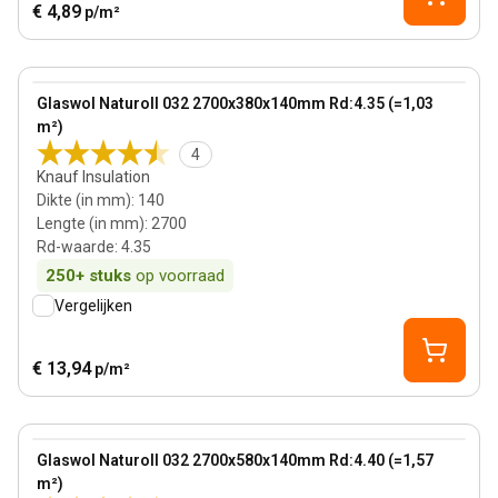
€ 4,89
p/m²
140 mm
View product
Glaswol Naturoll 032 2700x380x140mm Rd:4.35 (=1,03
m²)
4
Knauf Insulation
Dikte (in mm)
:
140
Lengte (in mm)
:
2700
Rd-waarde
:
4.35
250+
stuks
op voorraad
Vergelijken
€ 13,94
p/m²
140 mm
View product
Glaswol Naturoll 032 2700x580x140mm Rd:4.40 (=1,57
m²)