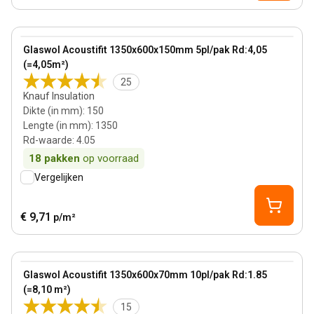
150 mm
View product
Glaswol Acoustifit 1350x600x150mm 5pl/pak Rd:4,05
Bestseller
(=4,05m²)
25
Knauf Insulation
Dikte (in mm)
:
150
Lengte (in mm)
:
1350
Rd-waarde
:
4.05
18
pakken
op voorraad
Vergelijken
€ 9,71
p/m²
70 mm
View product
Glaswol Acoustifit 1350x600x70mm 10pl/pak Rd:1.85
(=8,10 m²)
15