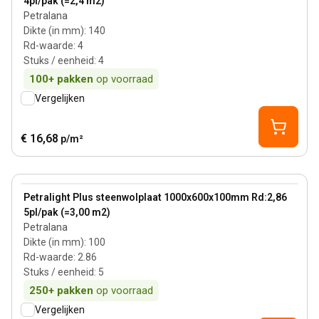
4pl/pak (=2,4 m2)
Petralana
Dikte (in mm)
:
140
Rd-waarde
:
4
Stuks / eenheid
:
4
100+
pakken
op voorraad
Vergelijken
€ 16,68
p/m²
100 mm
View product
Petralight Plus steenwolplaat 1000x600x100mm Rd:2,86
5pl/pak (=3,00 m2)
Petralana
Dikte (in mm)
:
100
Rd-waarde
:
2.86
Stuks / eenheid
:
5
250+
pakken
op voorraad
Vergelijken