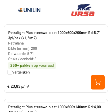
200 mm
View product
Petralight Plus steenwolplaat 1000x600x200mm Rd:5,71
3pl/pak (=1,8 m2)
Petralana
Dikte (in mm)
:
200
Rd-waarde
:
5.71
Stuks / eenheid
:
3
250+
pakken
op voorraad
Vergelijken
€ 23,83
p/m²
140 mm
View product
Petralight Plus steenwolplaat 1000x600x140mm Rd:4,00