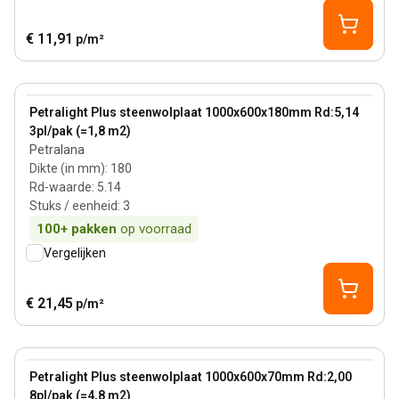
€ 11,91
p/m²
180 mm
View product
Petralight Plus steenwolplaat 1000x600x180mm Rd:5,14
3pl/pak (=1,8 m2)
Petralana
Dikte (in mm)
:
180
Rd-waarde
:
5.14
Stuks / eenheid
:
3
100+
pakken
op voorraad
Vergelijken
€ 21,45
p/m²
70 mm
View product
Petralight Plus steenwolplaat 1000x600x70mm Rd:2,00
8pl/pak (=4,8 m2)