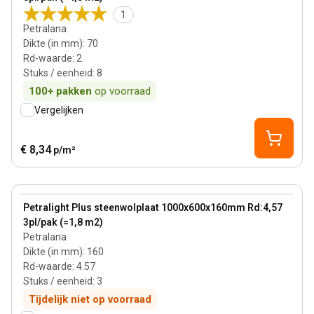
1
Petralana
Dikte (in mm)
:
70
Rd-waarde
:
2
Stuks / eenheid
:
8
100+
pakken
op voorraad
Vergelijken
€ 8,34
p/m²
160 mm
View product
Petralight Plus steenwolplaat 1000x600x160mm Rd:4,57
3pl/pak (=1,8 m2)
Petralana
Dikte (in mm)
:
160
Rd-waarde
:
4.57
Stuks / eenheid
:
3
Tijdelijk niet op voorraad