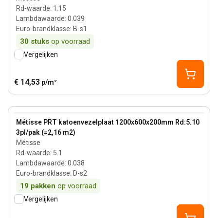
Rd-waarde
:
1.15
Lambdawaarde
:
0.039
Euro-brandklasse
:
B-s1
30
stuks
op voorraad
Vergelijken
€ 14,53
p/m²
200 mm
View product
Métisse PRT katoenvezelplaat 1200x600x200mm Rd:5.10
3pl/pak (=2,16 m2)
Métisse
Rd-waarde
:
5.1
Lambdawaarde
:
0.038
Euro-brandklasse
:
D-s2
19
pakken
op voorraad
Vergelijken