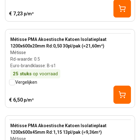
€ 7,23
p/m²
20 mm
View product
Métisse PMA Akoestische Katoen Isolatieplaat
1200x600x20mm Rd:0,50 30pl/pak (=21,60m²)
Métisse
Rd-waarde
:
0.5
Euro-brandklasse
:
B-s1
25
stuks
op voorraad
Vergelijken
€ 6,50
p/m²
45 mm
View product
Métisse PMA Akoestische Katoen Isolatieplaat
1200x600x45mm Rd:1,15 13pl/pak (=9,36m²)
Métisse