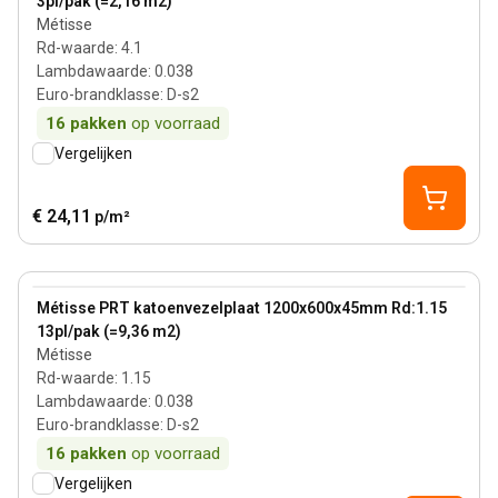
3pl/pak (=2,16 m2)
Métisse
Rd-waarde
:
4.1
Lambdawaarde
:
0.038
Euro-brandklasse
:
D-s2
16
pakken
op voorraad
Vergelijken
€ 24,11
p/m²
45 mm
View product
Métisse PRT katoenvezelplaat 1200x600x45mm Rd:1.15
13pl/pak (=9,36 m2)
Métisse
Rd-waarde
:
1.15
Lambdawaarde
:
0.038
Euro-brandklasse
:
D-s2
16
pakken
op voorraad
Vergelijken