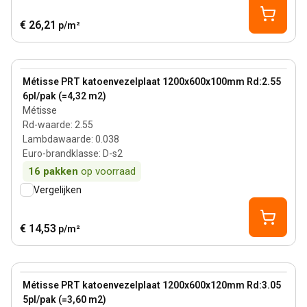
€ 26,21
p/m²
100 mm
View product
Métisse PRT katoenvezelplaat 1200x600x100mm Rd:2.55
6pl/pak (=4,32 m2)
Métisse
Rd-waarde
:
2.55
Lambdawaarde
:
0.038
Euro-brandklasse
:
D-s2
16
pakken
op voorraad
Vergelijken
€ 14,53
p/m²
120 mm
View product
Métisse PRT katoenvezelplaat 1200x600x120mm Rd:3.05
5pl/pak (=3,60 m2)