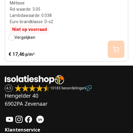
Métisse
Rd-waarde
:
3.05
Lambdawaarde
:
0.038
Euro-brandklasse
:
D-s2
Niet op voorraad
Vergelijken
€ 17,46
p/m²
4.5
10183 beoordelingen
Hengelder 40
6902PA Zevenaar
Klantenservice