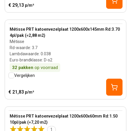
€ 29,13
p/m²
145 mm
View product
Métisse PRT katoenvezelplaat 1200x600x145mm Rd:3.70
4pl/pak (=2,88 m2)
Métisse
Rd-waarde
:
3.7
Lambdawaarde
:
0.038
Euro-brandklasse
:
D-s2
32
pakken
op voorraad
Vergelijken
€ 21,83
p/m²
60 mm
View product
Métisse PRT katoenvezelplaat 1200x600x60mm Rd:1.50
10pl/pak (=7,20 m2)
1