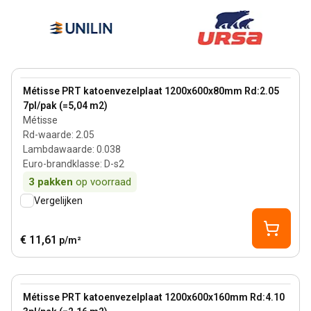
80 mm
View product
Métisse PRT katoenvezelplaat 1200x600x80mm Rd:2.05
7pl/pak (=5,04 m2)
Métisse
Rd-waarde
:
2.05
Lambdawaarde
:
0.038
Euro-brandklasse
:
D-s2
3
pakken
op voorraad
Vergelijken
€ 11,61
p/m²
160 mm
View product
Métisse PRT katoenvezelplaat 1200x600x160mm Rd:4.10