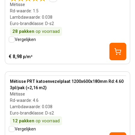
Métisse
Rd-waarde
:
1.5
Lambdawaarde
:
0.038
Euro-brandklasse
:
D-s2
28
pakken
op voorraad
Vergelijken
€ 8,98
p/m²
180 mm
View product
Métisse PRT katoenvezelplaat 1200x600x180mm Rd:4.60
3pl/pak (=2,16 m2)
Métisse
Rd-waarde
:
4.6
Lambdawaarde
:
0.038
Euro-brandklasse
:
D-s2
12
pakken
op voorraad
Vergelijken