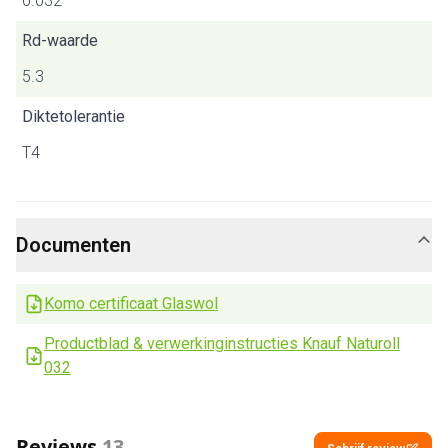
0.032
Rd-waarde
5.3
Diktetolerantie
T4
Documenten
Komo certificaat Glaswol
Productblad & verwerkinginstructies Knauf Naturoll
032
Reviews
13