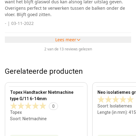
want het blijft glaswol dus kan alsnog later uitslag geven.
Overigens perfect te verwerken tussen de balken onder de
vloer. Blijft goed zitten.
-
|
03-11-2022
Lees meer
2 van de 13 reviews gelezen
Gerelateerde producten
View product
View product
Topex Handtacker Nietmachine
Neo isolatiemes gro
type G/11 6-14mm
Soort
:
Isolatiemes
0
Topex
Lengte (in mm)
:
415
Soort
:
Nietmachine