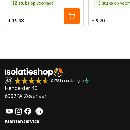
12
stuks
op voorraad
13
stuks
op voor
€ 19,93
€ 9,70
4.5
10178 beoordelingen
Hengelder 40
6902PA Zevenaar
Klantenservice