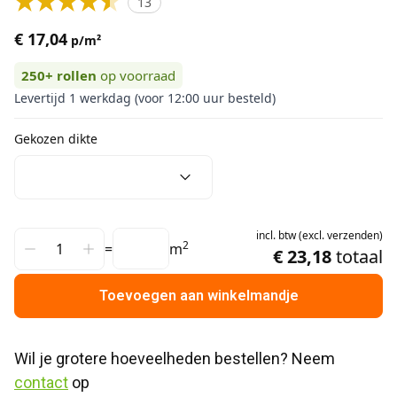
13
€ 17,04
p/m²
250+
rollen
op voorraad
Levertijd 1 werkdag (voor 12:00 uur besteld)
Gekozen dikte
incl.
btw
(
excl.
verzenden
)
2
=
m
€ 23,18
totaal
Toevoegen aan winkelmandje
Wil je grotere hoeveelheden bestellen? Neem 
contact
 op