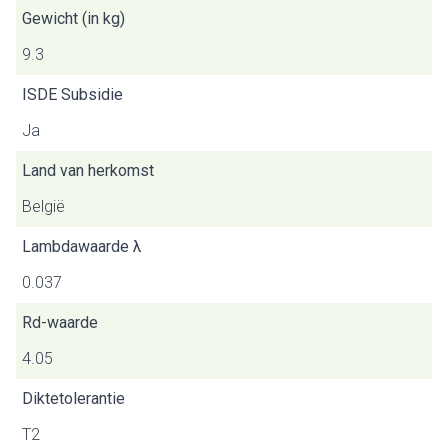
Gewicht (in kg)
9.3
ISDE Subsidie
Ja
Land van herkomst
België
Lambdawaarde λ
0.037
Rd-waarde
4.05
Diktetolerantie
T2