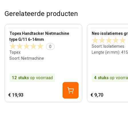
Gerelateerde producten
View product
View product
Topex Handtacker Nietmachine
Neo isolatiemes gro
type G/11 6-14mm
Soort
:
Isolatiemes
0
Topex
Lengte (in mm)
:
415
Soort
:
Nietmachine
12
stuks
op voorraad
4
stuks
op voorr
€ 19,93
€ 9,70