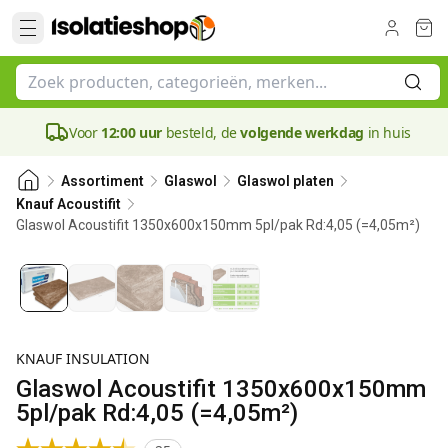
Voor
12:00 uur
besteld, de
volgende werkdag
in huis
Assortiment
Glaswol
Glaswol platen
Knauf Acoustifit
Glaswol Acoustifit 1350x600x150mm 5pl/pak Rd:4,05 (=4,05m²)
150 mm
Bestseller
KNAUF INSULATION
Glaswol Acoustifit 1350x600x150mm
5pl/pak Rd:4,05 (=4,05m²)