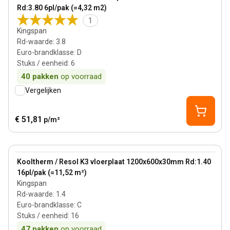
Rd:3.80 6pl/pak (=4,32 m2)
1
Kingspan
Rd-waarde
:
3.8
Euro-brandklasse
:
D
Stuks / eenheid
:
6
40
pakken
op voorraad
Vergelijken
€ 51,81
p/m²
30 mm
View product
Kooltherm / Resol K3 vloerplaat 1200x600x30mm Rd:1.40
16pl/pak (=11,52 m²)
Kingspan
Rd-waarde
:
1.4
Euro-brandklasse
:
C
Stuks / eenheid
:
16
47
pakken
op voorraad