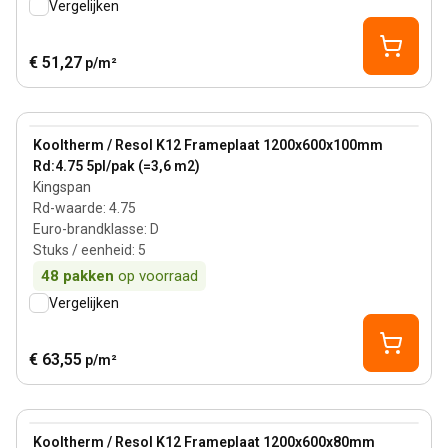
Vergelijken
€ 51,27
p/m²
100 mm
View product
Kooltherm / Resol K12 Frameplaat 1200x600x100mm
Rd:4.75 5pl/pak (=3,6 m2)
Kingspan
Rd-waarde
:
4.75
Euro-brandklasse
:
D
Stuks / eenheid
:
5
48
pakken
op voorraad
Vergelijken
€ 63,55
p/m²
80 mm
View product
Kooltherm / Resol K12 Frameplaat 1200x600x80mm