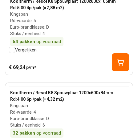
Kooltherm / Resol K8 Spouwplaat 1200x600x105mm
Rd:5.00 4pl/pak (=2,88 m2)
Kingspan
Rd-waarde
:
5
Euro-brandklasse
:
D
Stuks / eenheid
:
4
54
pakken
op voorraad
Vergelijken
€ 69,24
p/m²
84 mm
View product
Kooltherm / Resol K8 Spouwplaat 1200x600x84mm
Rd:4.00 6pl/pak (=4,32 m2)
Kingspan
Rd-waarde
:
4
Euro-brandklasse
:
D
Stuks / eenheid
:
6
32
pakken
op voorraad