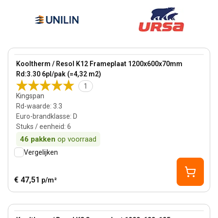
70 mm
View product
Kooltherm / Resol K12 Frameplaat 1200x600x70mm
Bestseller
Rd:3.30 6pl/pak (=4,32 m2)
1
Kingspan
Rd-waarde
:
3.3
Euro-brandklasse
:
D
Stuks / eenheid
:
6
46
pakken
op voorraad
Vergelijken
€ 47,51
p/m²
105 mm
View product