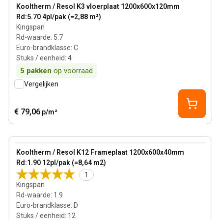
View product
Kooltherm / Resol K3 vloerplaat 1200x600x120mm
Rd:5.70 4pl/pak (=2,88 m²)
Kingspan
Rd-waarde
:
5.7
Euro-brandklasse
:
C
Stuks / eenheid
:
4
5
pakken
op voorraad
Vergelijken
€ 79,06
p/m²
40 mm
View product
Kooltherm / Resol K12 Frameplaat 1200x600x40mm
Rd:1.90 12pl/pak (=8,64 m2)
1
Kingspan
Rd-waarde
:
1.9
Euro-brandklasse
:
D
Stuks / eenheid
:
12