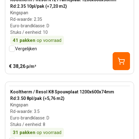
Rd:2.35 10pl/pak (=7,20 m2)
Kingspan
Rd-waarde
:
2.35
Euro-brandklasse
:
D
Stuks / eenheid
:
10
41
pakken
op voorraad
Vergelijken
€ 38,26
p/m²
74 mm
View product
Kooltherm / Resol K8 Spouwplaat 1200x600x74mm
Rd:3.50 8pl/pak (=5,76 m2)
Kingspan
Rd-waarde
:
3.5
Euro-brandklasse
:
D
Stuks / eenheid
:
8
31
pakken
op voorraad