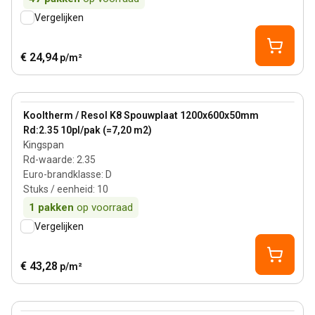
Vergelijken
€ 24,94
p/m²
50 mm
View product
Kooltherm / Resol K8 Spouwplaat 1200x600x50mm
Rd:2.35 10pl/pak (=7,20 m2)
Kingspan
Rd-waarde
:
2.35
Euro-brandklasse
:
D
Stuks / eenheid
:
10
1
pakken
op voorraad
Vergelijken
€ 43,28
p/m²
120 mm