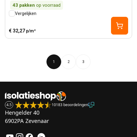
43
pakken
op voorraad
Vergelijken
€ 32,27
p/m²
1
2
3
4.5
10183 beoordelingen
Hengelder 40
6902PA Zevenaar