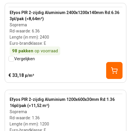
View product
Efyos PIR 2-zijdig Aluminium 2400x1200x140mm Rd:6.36
3pl/pak (=8,64m²)
Soprema
Rd-waarde
:
6.36
Lengte (in mm)
:
2400
Euro-brandklasse
:
E
98
pakken
op voorraad
Vergelijken
€ 33,18
p/m²
30 mm
View product
Efyos PIR 2-zijdig Aluminium 1200x600x30mm Rd:1.36
16pl/pak (=11,52 m²)
Soprema
Rd-waarde
:
1.36
Lengte (in mm)
:
1200
Euro-brandklasse
:
E