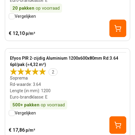
Euro-brandklasse
:
E
20
pakken
op voorraad
Vergelijken
€ 12,10
p/m²
80 mm
View product
Efyos PIR 2-zijdig Aluminium 1200x600x80mm Rd:3.64
6pl/pak (=4,32 m²)
2
Soprema
Rd-waarde
:
3.64
Lengte (in mm)
:
1200
Euro-brandklasse
:
E
500+
pakken
op voorraad
Vergelijken
€ 17,86
p/m²