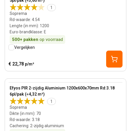
5pl/pak (=3,60 m²)
1
Soprema
Rd-waarde
:
4.54
Lengte (in mm)
:
1200
Euro-brandklasse
:
E
500+
pakken
op voorraad
Vergelijken
€ 22,78
p/m²
70 mm
View product
Efyos PIR 2-zijdig Aluminium 1200x600x70mm Rd:3.18
6pl/pak (=4,32 m²)
1
Soprema
Dikte (in mm)
:
70
Rd-waarde
:
3.18
Cachering
:
2-zijdig aluminium