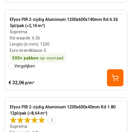
140 mm
View product
Efyos PIR 2-zijdig Aluminium 1200x600x140mm Rd:6.36
3pl/pak (=2,16 m²)
Soprema
Rd-waarde
:
6.36
Lengte (in mm)
:
1200
Euro-brandklasse
:
E
500+
pakken
op voorraad
Vergelijken
€ 32,06
p/m²
40 mm
View product
Efyos PIR 2-zijdig Aluminium 1200x600x40mm Rd:1.80
12pl/pak (=8,64 m²)
1
Soprema