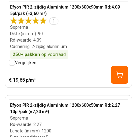
View product
Efyos PIR 2-zijdig Aluminium 1200x600x90mm Rd:4.09
5pl/pak (=3,60 m²)
1
Soprema
Dikte (in mm)
:
90
Rd-waarde
:
4.09
Cachering
:
2-zijdig aluminium
250+
pakken
op voorraad
Vergelijken
€ 19,65
p/m²
50 mm
View product
Efyos PIR 2-zijdig Aluminium 1200x600x50mm Rd:2.27
10pl/pak (=7,20 m²)
Soprema
Rd-waarde
:
2.27
Lengte (in mm)
:
1200