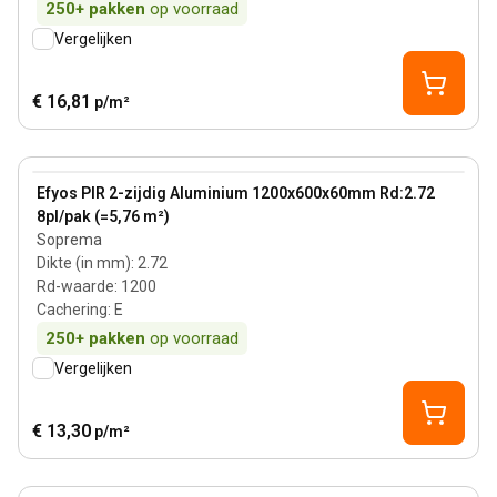
250+
pakken
op voorraad
Vergelijken
€ 16,81
p/m²
60 mm
View product
Efyos PIR 2-zijdig Aluminium 1200x600x60mm Rd:2.72
8pl/pak (=5,76 m²)
Soprema
Dikte (in mm)
:
2.72
Rd-waarde
:
1200
Cachering
:
E
250+
pakken
op voorraad
Vergelijken
€ 13,30
p/m²
90 mm