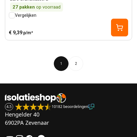
27
pakken
op voorraad
Vergelijken
€ 9,39
p/m²
1
2
4.5
10182 beoordelingen
Hengelder 40
6902PA Zevenaar