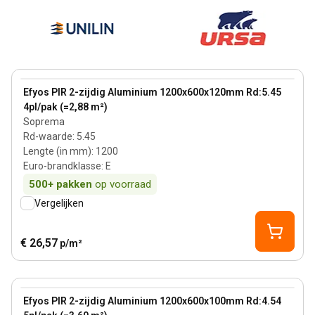
120 mm
View product
Efyos PIR 2-zijdig Aluminium 1200x600x120mm Rd:5.45
4pl/pak (=2,88 m²)
Soprema
Rd-waarde
:
5.45
Lengte (in mm)
:
1200
Euro-brandklasse
:
E
500+
pakken
op voorraad
Vergelijken
€ 26,57
p/m²
100 mm
View product
Efyos PIR 2-zijdig Aluminium 1200x600x100mm Rd:4.54
Bestseller