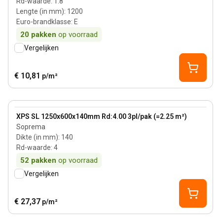
Rd-waarde
:
1.8
Lengte (in mm)
:
1200
Euro-brandklasse
:
E
20
pakken
op voorraad
Vergelijken
€ 10,81
p/m²
140 mm
View product
XPS SL 1250x600x140mm Rd:4.00 3pl/pak (=2.25 m²)
Soprema
Dikte (in mm)
:
140
Rd-waarde
:
4
52
pakken
op voorraad
Vergelijken
€ 27,37
p/m²
140 mm