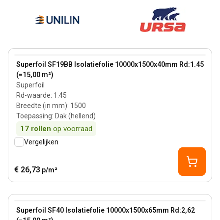
View product
Superfoil SF19BB Isolatiefolie 10000x1500x40mm Rd:1.45
(=15,00 m²)
Superfoil
Rd-waarde
:
1.45
Breedte (in mm)
:
1500
Toepassing
:
Dak (hellend)
17
rollen
op voorraad
Vergelijken
€ 26,73
p/m²
View product
Superfoil SF40 Isolatiefolie 10000x1500x65mm Rd:2,62