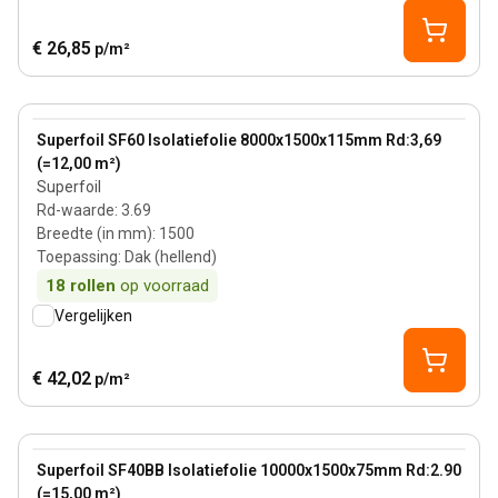
€ 26,85
p/m²
View product
Superfoil SF60 Isolatiefolie 8000x1500x115mm Rd:3,69
(=12,00 m²)
Superfoil
Rd-waarde
:
3.69
Breedte (in mm)
:
1500
Toepassing
:
Dak (hellend)
18
rollen
op voorraad
Vergelijken
€ 42,02
p/m²
View product
Superfoil SF40BB Isolatiefolie 10000x1500x75mm Rd:2.90
(=15,00 m²)