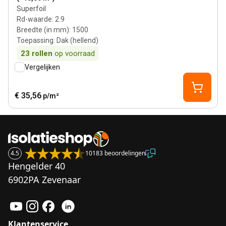
Superfoil
Rd-waarde
:
2.9
Breedte (in mm)
:
1500
Toepassing
:
Dak (hellend)
23
rollen
op voorraad
Vergelijken
€ 35,56
p/m²
4.5
10183 beoordelingen
Hengelder 40
6902PA Zevenaar
Klantenservice