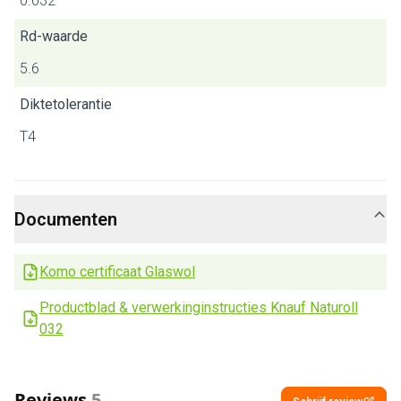
0.032
Rd-waarde
5.6
Diktetolerantie
T4
Documenten
Komo certificaat Glaswol
Productblad & verwerkinginstructies Knauf Naturoll
032
Reviews
5