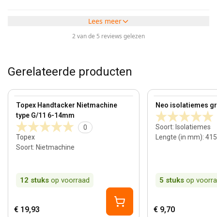
Lees meer
2 van de 5 reviews gelezen
Gerelateerde producten
View product
View product
Topex Handtacker Nietmachine
Neo isolatiemes gro
type G/11 6-14mm
Soort
:
Isolatiemes
0
Topex
Lengte (in mm)
:
415
Soort
:
Nietmachine
12
stuks
op voorraad
5
stuks
op voorr
€ 19,93
€ 9,70