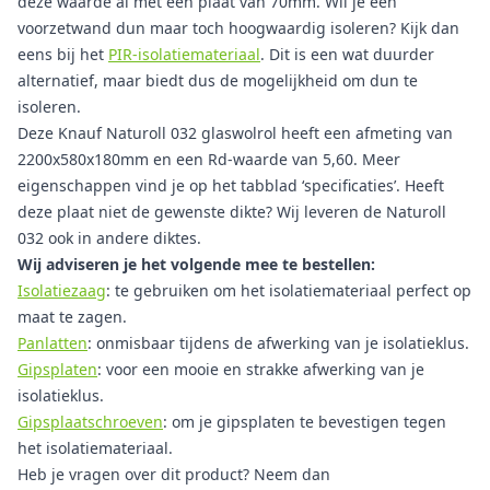
deze waarde al met een plaat van 70mm. Wil je een
voorzetwand dun maar toch hoogwaardig isoleren? Kijk dan
eens bij het
PIR-isolatiemateriaal
. Dit is een wat duurder
alternatief, maar biedt dus de mogelijkheid om dun te
isoleren.
Deze Knauf Naturoll 032 glaswolrol heeft een afmeting van
2200x580x180mm en een Rd-waarde van 5,60. Meer
eigenschappen vind je op het tabblad ‘specificaties’. Heeft
deze plaat niet de gewenste dikte? Wij leveren de Naturoll
032 ook in andere diktes.
Wij adviseren je het volgende mee te bestellen:
Isolatiezaag
: te gebruiken om het isolatiemateriaal perfect op
maat te zagen.
Panlatten
: onmisbaar tijdens de afwerking van je isolatieklus.
Gipsplaten
: voor een mooie en strakke afwerking van je
isolatieklus.
Gipsplaatschroeven
: om je gipsplaten te bevestigen tegen
het isolatiemateriaal.
Heb je vragen over dit product? Neem dan