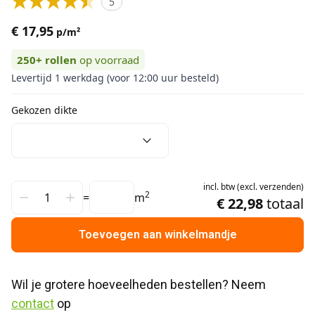
5
€ 17,95
p/m²
250+
rollen
op voorraad
Levertijd 1 werkdag (voor 12:00 uur besteld)
Gekozen dikte
incl.
btw
(
excl.
verzenden
)
2
=
m
€ 22,98
totaal
Toevoegen aan winkelmandje
Wil je grotere hoeveelheden bestellen? Neem 
contact
 op