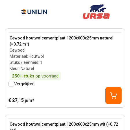
View product
Cewood houtwolcementplaat 1200x600x25mm naturel
(=0,72 m²)
Cewood
Materiaal
:
Houtwol
Stuks / eenheid
:
1
Kleur
:
Naturel
250+
stuks
op voorraad
Vergelijken
€ 27,15
p/m²
View product
Cewood houtwolcementplaat 1200x600x25mm wit (=0,72