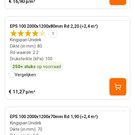
€ 16,90
p/m²
80 mm
View product
EPS 100 2000x1200x80mm Rd:2,20 (=2,4 m²)
1
Kingspan Unidek
Dikte (in mm)
:
80
Rd-waarde
:
2.2
Druksterkte (kPa)
:
100
250+
stuks
op voorraad
Vergelijken
€ 11,27
p/m²
70 mm
View product
EPS 100 2000x1200x70mm Rd:1,90 (=2,4 m²)
Kingspan Unidek
Dikte (in mm)
:
70