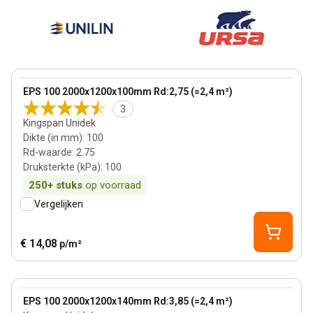
100 mm
View product
EPS 100 2000x1200x100mm Rd:2,75 (=2,4 m²)
Bestseller
3
Kingspan Unidek
Dikte (in mm)
:
100
Rd-waarde
:
2.75
Druksterkte (kPa)
:
100
250+
stuks
op voorraad
Vergelijken
€ 14,08
p/m²
140 mm
View product
EPS 100 2000x1200x140mm Rd:3,85 (=2,4 m²)