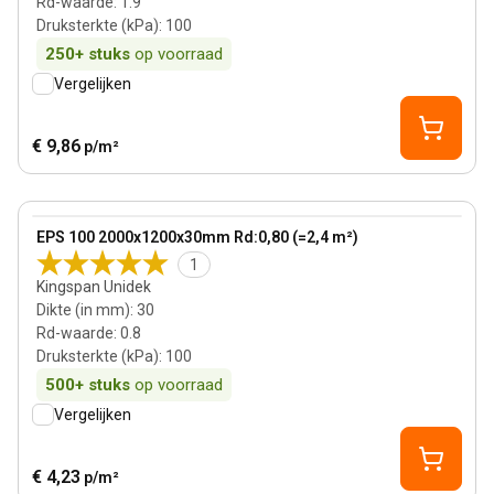
Rd-waarde
:
1.9
Druksterkte (kPa)
:
100
250+
stuks
op voorraad
Vergelijken
€ 9,86
p/m²
30 mm
View product
EPS 100 2000x1200x30mm Rd:0,80 (=2,4 m²)
1
Kingspan Unidek
Dikte (in mm)
:
30
Rd-waarde
:
0.8
Druksterkte (kPa)
:
100
500+
stuks
op voorraad
Vergelijken
€ 4,23
p/m²