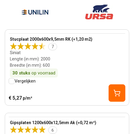
View product
Stucplaat 2000x600x9,5mm RK (=1,20 m2)
7
Siniat
Lengte (in mm)
:
2000
Breedte (in mm)
:
600
30
stuks
op voorraad
Vergelijken
€ 5,27
p/m²
12.5 mm
View product
Gipsplaten 1200x600x12,5mm Ak (=0,72 m²)
6