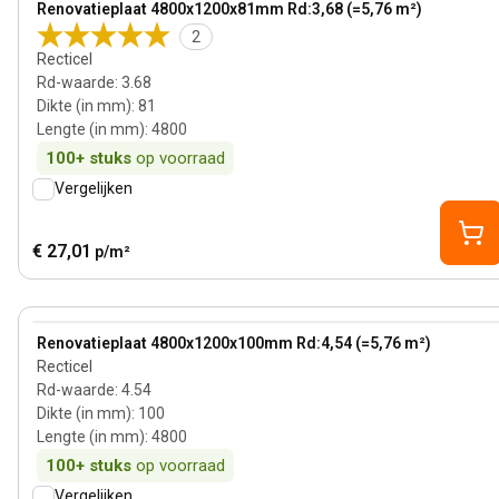
Renovatieplaat 4800x1200x81mm Rd:3,68 (=5,76 m²)
2
Recticel
Rd-waarde
:
3.68
Dikte (in mm)
:
81
Lengte (in mm)
:
4800
100+
stuks
op voorraad
Vergelijken
€ 27,01
p/m²
100 mm
View product
Renovatieplaat 4800x1200x100mm Rd:4,54 (=5,76 m²)
Recticel
Rd-waarde
:
4.54
Dikte (in mm)
:
100
Lengte (in mm)
:
4800
100+
stuks
op voorraad
Vergelijken