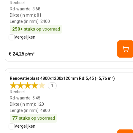
Recticel
Rd-waarde
:
3.68
Dikte (in mm)
:
81
Lengte (in mm)
:
2400
250+
stuks
op voorraad
Vergelijken
€ 24,25
p/m²
120 mm
View product
Renovatieplaat 4800x1200x120mm Rd:5,45 (=5,76 m²)
1
Recticel
Rd-waarde
:
5.45
Dikte (in mm)
:
120
Lengte (in mm)
:
4800
77
stuks
op voorraad
Vergelijken