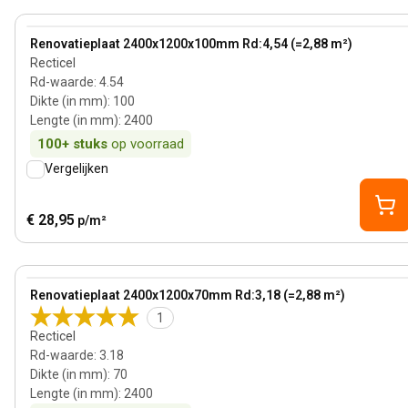
100 mm
View product
Renovatieplaat 2400x1200x100mm Rd:4,54 (=2,88 m²)
Recticel
Rd-waarde
:
4.54
Dikte (in mm)
:
100
Lengte (in mm)
:
2400
100+
stuks
op voorraad
Vergelijken
€ 28,95
p/m²
70 mm
View product
Renovatieplaat 2400x1200x70mm Rd:3,18 (=2,88 m²)
1
Recticel
Rd-waarde
:
3.18
Dikte (in mm)
:
70
Lengte (in mm)
:
2400