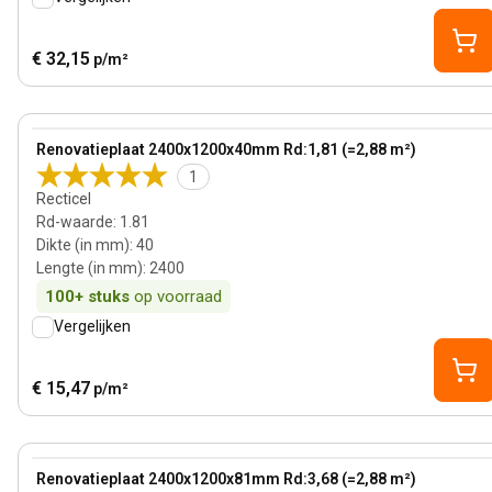
€ 32,15
p/m²
40 mm
View product
Renovatieplaat 2400x1200x40mm Rd:1,81 (=2,88 m²)
1
Recticel
Rd-waarde
:
1.81
Dikte (in mm)
:
40
Lengte (in mm)
:
2400
100+
stuks
op voorraad
Vergelijken
€ 15,47
p/m²
81 mm
View product
Renovatieplaat 2400x1200x81mm Rd:3,68 (=2,88 m²)