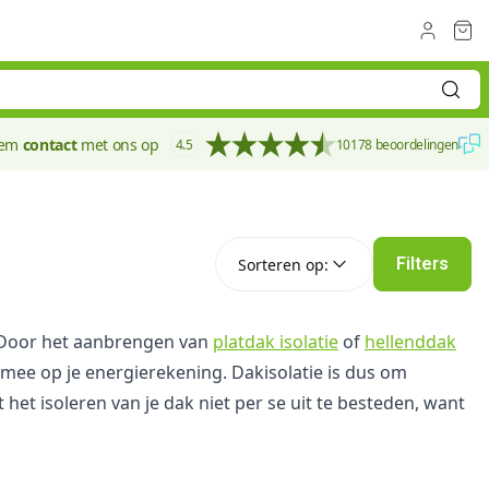
eem
contact
met ons op
4.5
10178 beoordelingen
Sorteren op:
Filters
Sorteren op:
k. Door het aanbrengen van
platdak isolatie
of
hellenddak
ee op je energierekening. Dakisolatie is dus om
 het isoleren van je dak niet per se uit te besteden, want