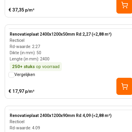
€ 37,35
p/m²
50 mm
View product
Renovatieplaat 2400x1200x50mm Rd:2,27 (=2,88 m²)
Recticel
Rd-waarde
:
2.27
Dikte (in mm)
:
50
Lengte (in mm)
:
2400
250+
stuks
op voorraad
Vergelijken
€ 17,97
p/m²
90 mm
View product
Renovatieplaat 2400x1200x90mm Rd:4,09 (=2,88 m²)
Recticel
Rd-waarde
:
4.09