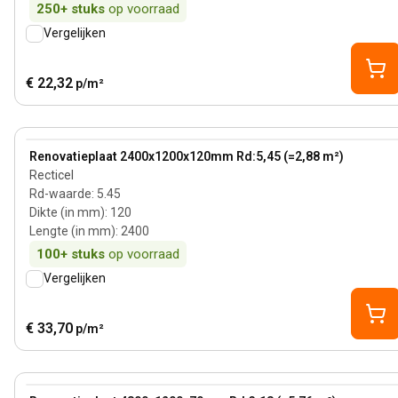
250+
stuks
op voorraad
Vergelijken
€ 22,32
p/m²
120 mm
View product
Renovatieplaat 2400x1200x120mm Rd:5,45 (=2,88 m²)
Recticel
Rd-waarde
:
5.45
Dikte (in mm)
:
120
Lengte (in mm)
:
2400
100+
stuks
op voorraad
Vergelijken
€ 33,70
p/m²
70 mm
View product