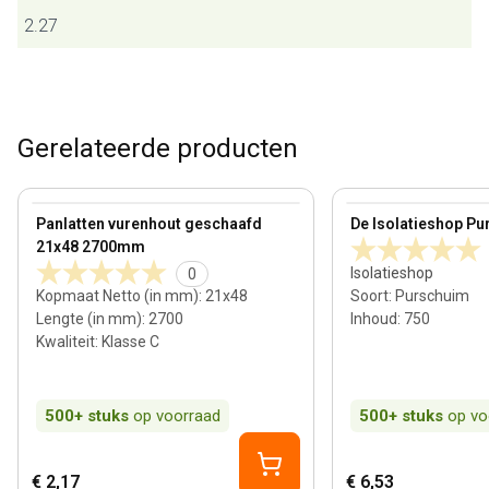
2.27
Gerelateerde producten
21 mm
View product
View product
Panlatten vurenhout geschaafd
De Isolatieshop Pu
21x48 2700mm
Isolatieshop
0
Kopmaat Netto (in mm)
:
21x48
Soort
:
Purschuim
Lengte (in mm)
:
2700
Inhoud
:
750
Kwaliteit
:
Klasse C
500+
stuks
op voorraad
500+
stuks
op vo
€ 2,17
€ 6,53