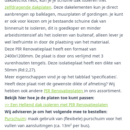
dakbeschot hebt, kun je je schuine dak isoleren met
zelfdragende dakplaten
. Deze dakelementen kun je direct
aanbrengen op balklagen, muurplaten of gordingen. Je kunt
er ook voor kiezen om je bestaande schuine dak van
binnenuit te isoleren, dit is goedkoper en minder
arbeidsintensief als het isoleren van buitenaf, alleen lever je
wel leefruimte in door de plaatsing van het materiaal.
Deze PIR Renovatieplaat heeft een formaat van
2400x1200mm. De plaat is door ons verlijmd met 3
vurenhouten tengels. Deze isolatieplaat heeft een dikte van
50mm (Rd:2,27).
Meer eigenschappen vind je op het tabblad ‘specificaties’.
Heeft deze plaat niet de gewenste dikte of afmeting? Wij
hebben ook andere
PIR Renovatieplaten
in ons assortiment.
Bekijk hier hoe je de platen toe kunt passen:
>> Een Hellend dak isoleren met PIR Renovatieplaten
Wij adviseren je om het volgende mee te bestellen:
Purschuim
: maak gebruik van (flexibele) purschuim voor het
vullen van aansluitingen (ca. 13m² per bus).