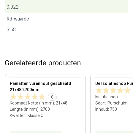
0.022
Rd-waarde
3.68
Gerelateerde producten
21 mm
View product
View product
Panlatten vurenhout geschaafd
De Isolatieshop Pu
21x48 2700mm
Isolatieshop
0
Kopmaat Netto (in mm)
:
21x48
Soort
:
Purschuim
Lengte (in mm)
:
2700
Inhoud
:
750
Kwaliteit
:
Klasse C