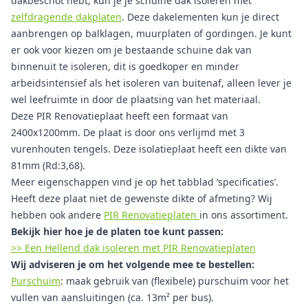
dakbeschot hebt, kun je je schuine dak isoleren met
zelfdragende dakplaten
. Deze dakelementen kun je direct
aanbrengen op balklagen, muurplaten of gordingen. Je kunt
er ook voor kiezen om je bestaande schuine dak van
binnenuit te isoleren, dit is goedkoper en minder
arbeidsintensief als het isoleren van buitenaf, alleen lever je
wel leefruimte in door de plaatsing van het materiaal.
Deze PIR Renovatieplaat heeft een formaat van
2400x1200mm. De plaat is door ons verlijmd met 3
vurenhouten tengels. Deze isolatieplaat heeft een dikte van
81mm (Rd:3,68).
Meer eigenschappen vind je op het tabblad ‘specificaties’.
Heeft deze plaat niet de gewenste dikte of afmeting? Wij
hebben ook andere
PIR Renovatieplaten
in ons assortiment.
Bekijk hier hoe je de platen toe kunt passen:
>> Een Hellend dak isoleren met PIR Renovatieplaten
Wij adviseren je om het volgende mee te bestellen:
Purschuim
: maak gebruik van (flexibele) purschuim voor het
vullen van aansluitingen (ca. 13m² per bus).