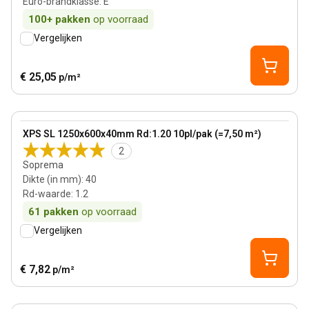
Euro-brandklasse
:
E
100+
pakken
op voorraad
Vergelijken
€ 25,05
p/m²
40 mm
View product
XPS SL 1250x600x40mm Rd:1.20 10pl/pak (=7,50 m²)
2
Soprema
Dikte (in mm)
:
40
Rd-waarde
:
1.2
61
pakken
op voorraad
Vergelijken
€ 7,82
p/m²
30 mm