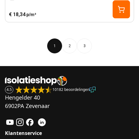
€ 18,34
p/m²
1
2
3
4.5
10182 beoordelingen
Hengelder 40
6902PA Zevenaar
Klantenservice