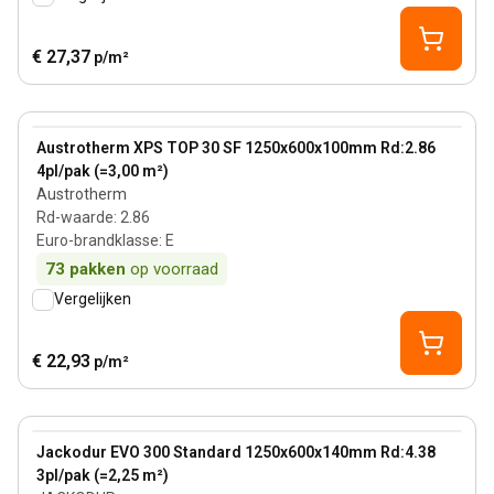
€ 27,37
p/m²
100 mm
View product
Austrotherm XPS TOP 30 SF 1250x600x100mm Rd:2.86
4pl/pak (=3,00 m²)
Austrotherm
Rd-waarde
:
2.86
Euro-brandklasse
:
E
73
pakken
op voorraad
Vergelijken
€ 22,93
p/m²
140 mm
View product
Jackodur EVO 300 Standard 1250x600x140mm Rd:4.38
3pl/pak (=2,25 m²)