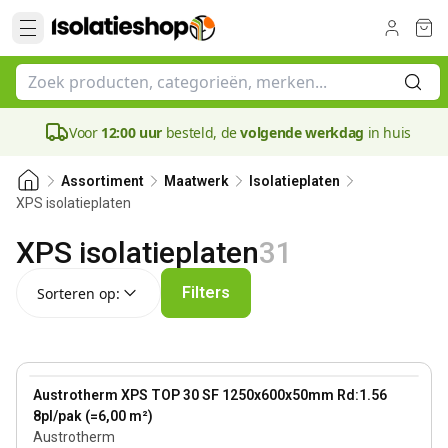
Voor
12:00 uur
besteld, de
volgende werkdag
in huis
Assortiment
Maatwerk
Isolatieplaten
XPS isolatieplaten
XPS isolatieplaten
31
Sorteren op:
Filters
Sorteren op:
50 mm
View product
Austrotherm XPS TOP 30 SF 1250x600x50mm Rd:1.56
8pl/pak (=6,00 m²)
Austrotherm