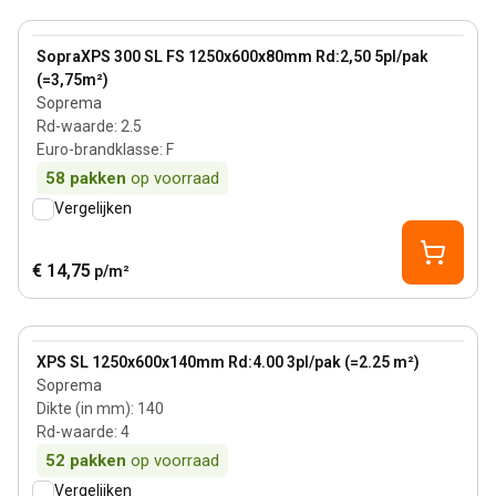
80 mm
View product
SopraXPS 300 SL FS 1250x600x80mm Rd:2,50 5pl/pak
(=3,75m²)
Soprema
Rd-waarde
:
2.5
Euro-brandklasse
:
F
58
pakken
op voorraad
Vergelijken
€ 14,75
p/m²
140 mm
View product
XPS SL 1250x600x140mm Rd:4.00 3pl/pak (=2.25 m²)
Soprema
Dikte (in mm)
:
140
Rd-waarde
:
4
52
pakken
op voorraad
Vergelijken