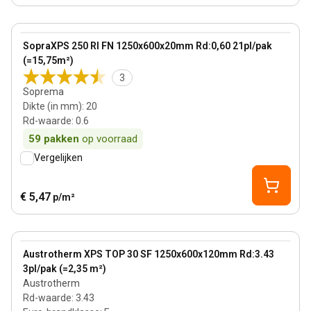
20 mm
View product
SopraXPS 250 RI FN 1250x600x20mm Rd:0,60 21pl/pak
(=15,75m²)
3
Soprema
Dikte (in mm)
:
20
Rd-waarde
:
0.6
59
pakken
op voorraad
Vergelijken
€ 5,47
p/m²
120 mm
View product
Austrotherm XPS TOP 30 SF 1250x600x120mm Rd:3.43
3pl/pak (=2,35 m²)
Austrotherm
Rd-waarde
:
3.43