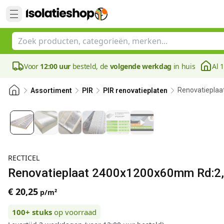
Voor
12:00 uur
besteld, de
volgende werkdag
in huis
Al 
Renovatieplaa
Assortiment
PIR
PIR renovatieplaten
RECTICEL
Renovatieplaat 2400x1200x60mm Rd:2,
€ 20,25
p/m²
100+
stuks
op voorraad