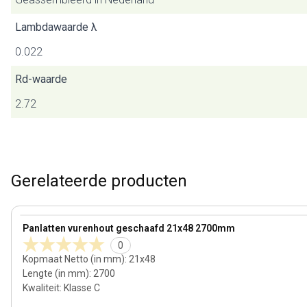
Lambdawaarde λ
0.022
Rd-waarde
2.72
Gerelateerde producten
21 mm
View product
Panlatten vurenhout geschaafd 21x48 2700mm
0
Kopmaat Netto (in mm)
:
21x48
Lengte (in mm)
:
2700
Kwaliteit
:
Klasse C