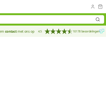
eem
contact
met ons op
4.5
10178 beoordelingen
60 mm