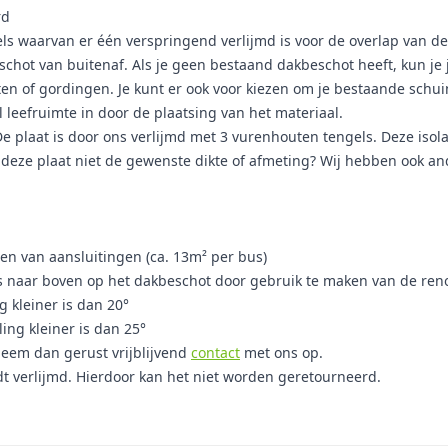
rd
s waarvan er één verspringend verlijmd is voor de overlap van de 
chot van buitenaf. Als je geen bestaand dakbeschot heeft, kun je 
 of gordingen. Je kunt er ook voor kiezen om je bestaande schuin
el leefruimte in door de plaatsing van het materiaal.
plaat is door ons verlijmd met 3 vurenhouten tengels. Deze isolat
t deze plaat niet de gewenste dikte of afmeting? Wij hebben ook a
len van aansluitingen (ca. 13m² per bus)
ls naar boven op het dakbeschot door gebruik te maken van de ren
g kleiner is dan 20°
ling kleiner is dan 25°
Neem dan gerust vrijblijvend
contact
met ons op.
dt verlijmd. Hierdoor kan het niet worden geretourneerd.