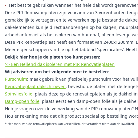
-
Het best te gebruiken wanneer het hele dak wordt gerenovee
Deze PIR Renovatieplaten zijn voorzien van 3 vurenhouten tengel
gemakkelijk te verzagen en te verwerken op je bestaande dakbes
dakelementen kun je direct aanbrengen op balklagen, muurplaten
arbeidsintensief als het isoleren van buitenaf, alleen lever je w
Deze PIR Renovatieplaat heeft een formaat van 2400x1200mm. De 
Meer eigenschappen vind je op het tabblad ‘specificaties’. Heef
Bekijk hier hoe je de platen toe kunt passen:
>> Een Hellend dak isoleren met PIR Renovatieplaten
Wij adviseren om het volgende mee te bestellen:
Purschuim
: maak gebruik van (flexibele) purschuim voor het vul
Renovatieplaat dakschroeven
: bevestig de platen met de tenge
Spinvliesfolie:
plaats deze op de renovatieplaten als je dakhellin
Damp-open folie
: plaats eerst een damp-open folie als je dakhel
Heb je vragen over de verwerking van de PIR renovatieplaten? 
Hou er rekening mee dat dit product speciaal op bestelling wor
* Het merk van de renovatieplaten kan verschillen, dit verandert niets aan de kwaliteit