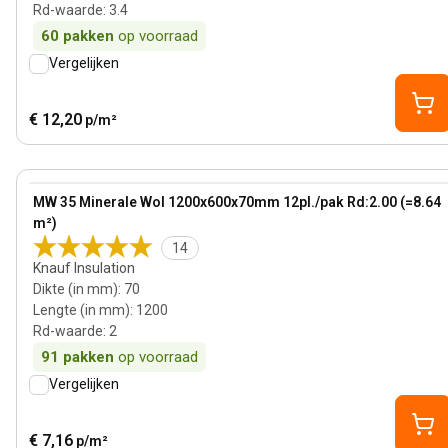
Rd-waarde
:
3.4
60
pakken
op voorraad
Vergelijken
€ 12,20
p/m²
70 mm
View product
MW 35 Minerale Wol 1200x600x70mm 12pl./pak Rd:2.00 (=8.64
Bestseller
m²)
14
Knauf Insulation
Dikte (in mm)
:
70
Lengte (in mm)
:
1200
Rd-waarde
:
2
91
pakken
op voorraad
Vergelijken
€ 7,16
p/m²