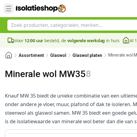
Voor
12:00 uur
besteld, de
volgende werkdag
in huis
Al 
Minerale wol
Assortiment
Glaswol
Glaswol platen
Minerale wol MW35
8
Knauf MW 35 biedt de unieke combinatie van een ultieme 
onder andere je vloer, muur, plafond of dak te isoleren.
steenwol als glaswol samen. MW 35 biedt een goede geluid
is de isolatiewaarde van minerale wol beter dan die van s
140 mm
View product