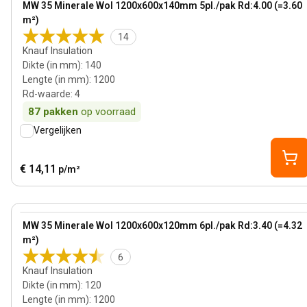
MW 35 Minerale Wol 1200x600x140mm 5pl./pak Rd:4.00 (=3.60
m²)
14
Knauf Insulation
Dikte (in mm)
:
140
Lengte (in mm)
:
1200
Rd-waarde
:
4
87
pakken
op voorraad
Vergelijken
€ 14,11
p/m²
120 mm
View product
MW 35 Minerale Wol 1200x600x120mm 6pl./pak Rd:3.40 (=4.32
m²)
6
Knauf Insulation
Dikte (in mm)
:
120
Lengte (in mm)
:
1200