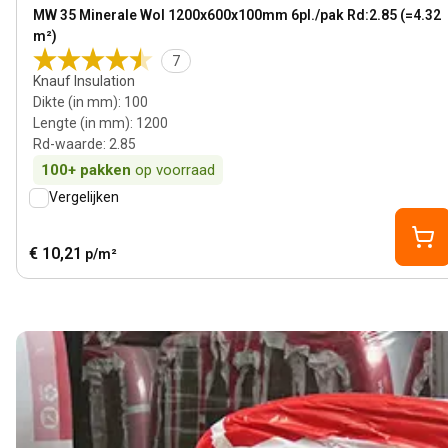
View product
MW 35 Minerale Wol 1200x600x100mm 6pl./pak Rd:2.85 (=4.32
m²)
7
Knauf Insulation
Dikte (in mm)
:
100
Lengte (in mm)
:
1200
Rd-waarde
:
2.85
100+
pakken
op voorraad
Vergelijken
€ 10,21
p/m²