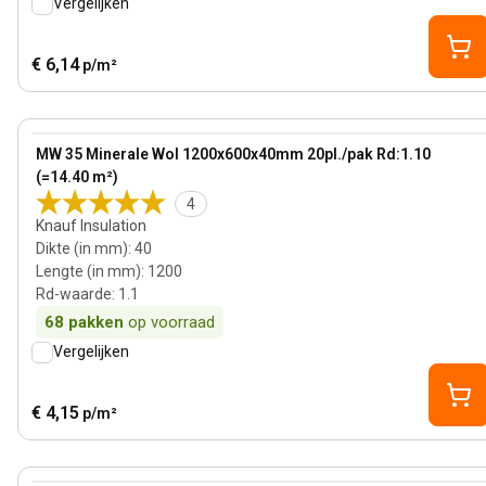
Vergelijken
€ 6,14
p/m²
40 mm
View product
MW 35 Minerale Wol 1200x600x40mm 20pl./pak Rd:1.10
(=14.40 m²)
4
Knauf Insulation
Dikte (in mm)
:
40
Lengte (in mm)
:
1200
Rd-waarde
:
1.1
68
pakken
op voorraad
Vergelijken
€ 4,15
p/m²
100 mm