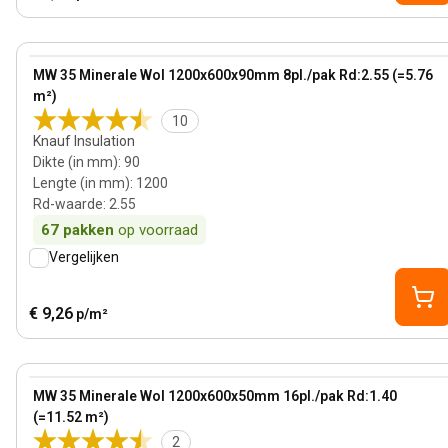
90 mm
View product
MW 35 Minerale Wol 1200x600x90mm 8pl./pak Rd:2.55 (=5.76
m²)
10
Knauf Insulation
Dikte (in mm)
:
90
Lengte (in mm)
:
1200
Rd-waarde
:
2.55
67
pakken
op voorraad
Vergelijken
€ 9,26
p/m²
50 mm
View product
MW 35 Minerale Wol 1200x600x50mm 16pl./pak Rd:1.40
(=11.52 m²)
2