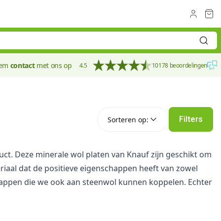
eem
contact
met ons op
4.5
10178 beoordelingen
Sorteren op:
Filters
Sorteren op:
uct. Deze minerale wol platen van Knauf zijn geschikt om
eriaal dat de positieve eigenschappen heeft van zowel
schappen die we ook aan steenwol kunnen koppelen. Echter