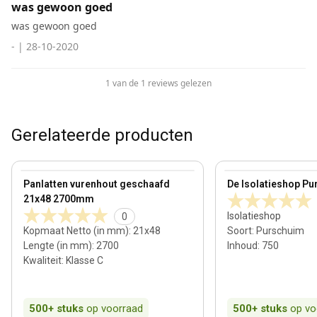
was gewoon goed
was gewoon goed
-
|
28-10-2020
1 van de 1 reviews gelezen
Gerelateerde producten
21 mm
View product
View product
Panlatten vurenhout geschaafd
De Isolatieshop Pu
21x48 2700mm
Isolatieshop
0
Kopmaat Netto (in mm)
:
21x48
Soort
:
Purschuim
Lengte (in mm)
:
2700
Inhoud
:
750
Kwaliteit
:
Klasse C
500+
stuks
op voorraad
500+
stuks
op vo