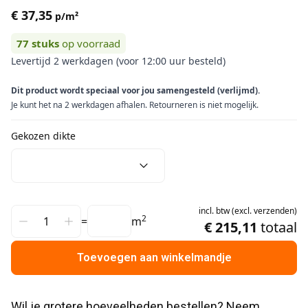
€ 37,35
p/m²
77
stuks
op voorraad
Levertijd 2 werkdagen (voor 12:00 uur besteld)
Dit product wordt speciaal voor jou samengesteld (verlijmd).
Je kunt het na 2 werkdagen afhalen. Retourneren is niet mogelijk.
Gekozen dikte
incl.
btw
(
excl.
verzenden
)
2
=
m
€ 215,11
totaal
Toevoegen aan winkelmandje
Wil je grotere hoeveelheden bestellen? Neem 