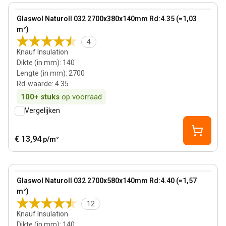
View product
Glaswol Naturoll 032 2700x380x140mm Rd:4.35 (=1,03
m²)
4
Knauf Insulation
Dikte (in mm)
:
140
Lengte (in mm)
:
2700
Rd-waarde
:
4.35
100+
stuks
op voorraad
Vergelijken
€ 13,94
p/m²
140 mm
View product
Glaswol Naturoll 032 2700x580x140mm Rd:4.40 (=1,57
m²)
12
Knauf Insulation
Dikte (in mm)
:
140