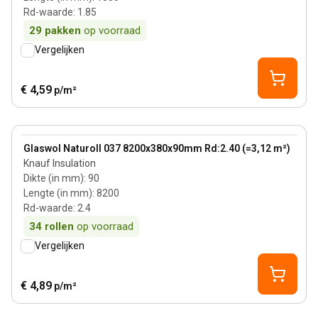
Rd-waarde
:
1.85
29
pakken
op voorraad
Vergelijken
€ 4,59
p/m²
90 mm
View product
Glaswol Naturoll 037 8200x380x90mm Rd:2.40 (=3,12 m²)
Knauf Insulation
Dikte (in mm)
:
90
Lengte (in mm)
:
8200
Rd-waarde
:
2.4
34
rollen
op voorraad
Vergelijken
€ 4,89
p/m²
140 mm