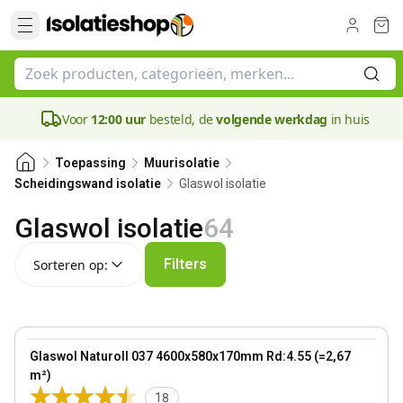
Voor
12:00 uur
besteld, de
volgende werkdag
in huis
Toepassing
Muurisolatie
Glaswol isolatie
Scheidingswand isolatie
Glaswol isolatie
64
Sorteren op:
Filters
Sorteren op:
170 mm
View product
Glaswol Naturoll 037 4600x580x170mm Rd:4.55 (=2,67
Bestseller
m²)
18