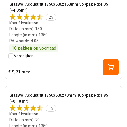
View product
Glaswol Acoustifit 1350x600x150mm 5pl/pak Rd:4,05
Bestseller
(=4,05m²)
25
Knauf Insulation
Dikte (in mm)
:
150
Lengte (in mm)
:
1350
Rd-waarde
:
4.05
10
pakken
op voorraad
Vergelijken
€ 9,71
p/m²
70 mm
View product
Glaswol Acoustifit 1350x600x70mm 10pl/pak Rd:1.85
(=8,10 m²)
15
Knauf Insulation
Dikte (in mm)
:
70
Lengte (in mm)
:
1350