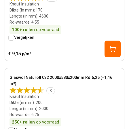
Knauf Insulation
Dikte (in mm)
:
170
Lengte (in mm)
:
4600
Rd-waarde
:
4.55
100+
rollen
op voorraad
Vergelijken
€ 9,15
p/m²
200 mm
View product
Glaswol Naturoll 032 2000x580x200mm Rd:6,25 (=1,16
m²)
3
Knauf Insulation
Dikte (in mm)
:
200
Lengte (in mm)
:
2000
Rd-waarde
:
6.25
250+
rollen
op voorraad