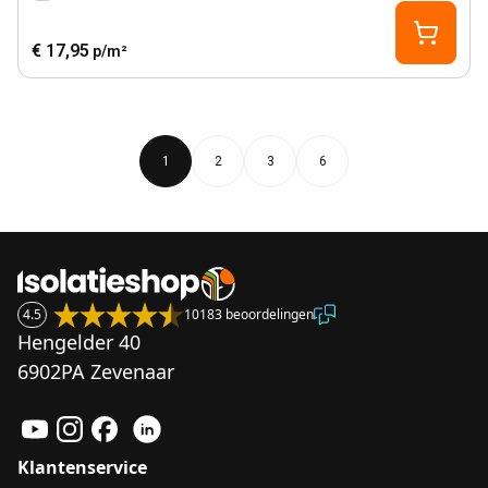
€ 17,95
p/m²
1
2
3
6
4.5
10183 beoordelingen
Hengelder 40
6902PA Zevenaar
Klantenservice