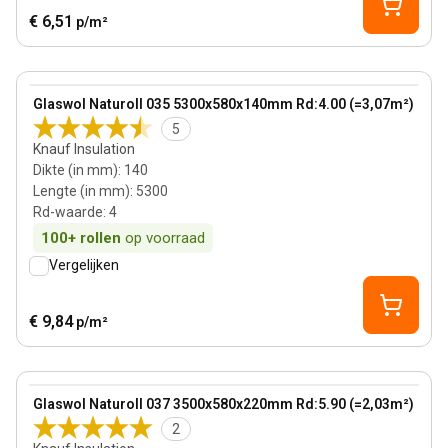
€ 6,51
p/m²
140 mm
View product
Glaswol Naturoll 035 5300x580x140mm Rd:4.00 (=3,07m²)
Bestseller
5
Knauf Insulation
Dikte (in mm)
:
140
Lengte (in mm)
:
5300
Rd-waarde
:
4
100+
rollen
op voorraad
Vergelijken
€ 9,84
p/m²
220 mm
View product
Glaswol Naturoll 037 3500x580x220mm Rd:5.90 (=2,03m²)
2