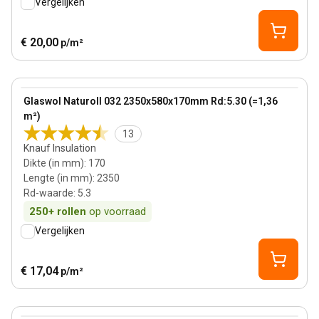
Vergelijken
€ 20,00
p/m²
170 mm
View product
Glaswol Naturoll 032 2350x580x170mm Rd:5.30 (=1,36
Bestseller
m²)
13
Knauf Insulation
Dikte (in mm)
:
170
Lengte (in mm)
:
2350
Rd-waarde
:
5.3
250+
rollen
op voorraad
Vergelijken
€ 17,04
p/m²
150 mm