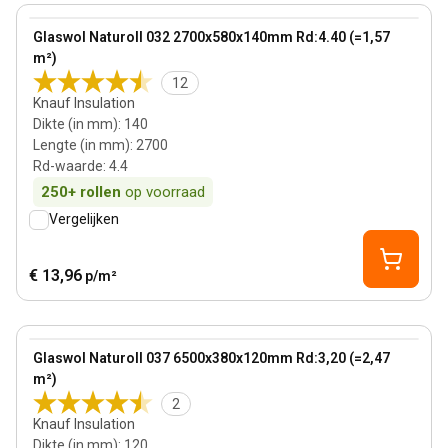
View product
Glaswol Naturoll 032 2700x580x140mm Rd:4.40 (=1,57
m²)
12
Knauf Insulation
Dikte (in mm)
:
140
Lengte (in mm)
:
2700
Rd-waarde
:
4.4
250+
rollen
op voorraad
Vergelijken
€ 13,96
p/m²
120 mm
View product
Glaswol Naturoll 037 6500x380x120mm Rd:3,20 (=2,47
m²)
2
Knauf Insulation
Dikte (in mm)
:
120