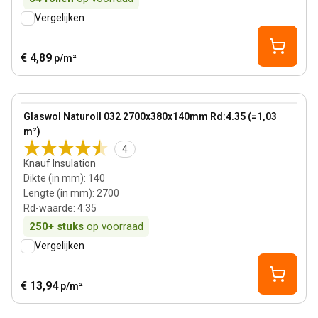
Vergelijken
€ 4,89
p/m²
140 mm
View product
Glaswol Naturoll 032 2700x380x140mm Rd:4.35 (=1,03
m²)
4
Knauf Insulation
Dikte (in mm)
:
140
Lengte (in mm)
:
2700
Rd-waarde
:
4.35
250+
stuks
op voorraad
Vergelijken
€ 13,94
p/m²
140 mm