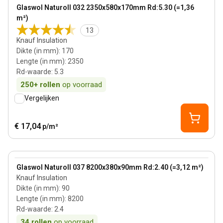
View product
Glaswol Naturoll 032 2350x580x170mm Rd:5.30 (=1,36
Bestseller
m²)
13
Knauf Insulation
Dikte (in mm)
:
170
Lengte (in mm)
:
2350
Rd-waarde
:
5.3
250+
rollen
op voorraad
Vergelijken
€ 17,04
p/m²
90 mm
View product
Glaswol Naturoll 037 8200x380x90mm Rd:2.40 (=3,12 m²)
Knauf Insulation
Dikte (in mm)
:
90
Lengte (in mm)
:
8200
Rd-waarde
:
2.4
34
rollen
op voorraad