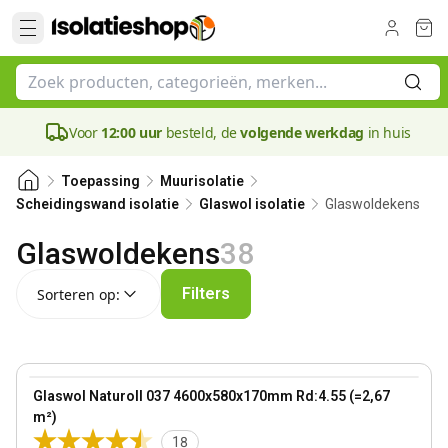
Voor
12:00 uur
besteld, de
volgende werkdag
in huis
Toepassing
Muurisolatie
Glaswoldekens
Scheidingswand isolatie
Glaswol isolatie
Glaswoldekens
38
Sorteren op:
Filters
Sorteren op:
170 mm
View product
Glaswol Naturoll 037 4600x580x170mm Rd:4.55 (=2,67
Bestseller
m²)
18