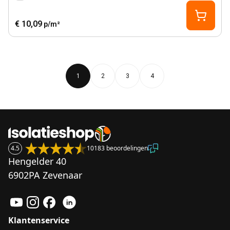
€ 10,09
p/m²
1
2
3
4
4.5
10183 beoordelingen
Hengelder 40
6902PA Zevenaar
Klantenservice