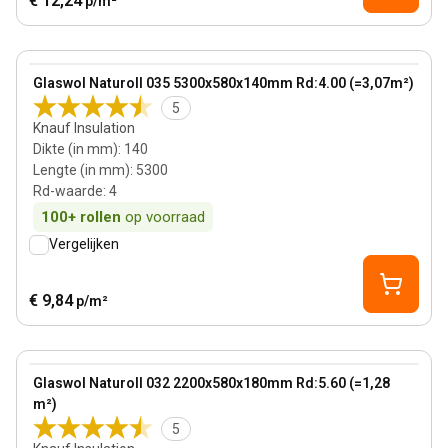
€ 12,24
p/m²
140 mm
View product
Glaswol Naturoll 035 5300x580x140mm Rd:4.00 (=3,07m²)
Bestseller
5
Knauf Insulation
Dikte (in mm)
:
140
Lengte (in mm)
:
5300
Rd-waarde
:
4
100+
rollen
op voorraad
Vergelijken
€ 9,84
p/m²
180 mm
View product
Glaswol Naturoll 032 2200x580x180mm Rd:5.60 (=1,28
m²)
5