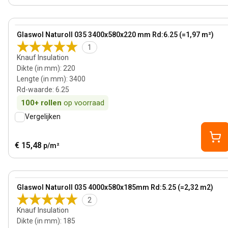
220 mm
View product
Glaswol Naturoll 035 3400x580x220 mm Rd:6.25 (=1,97 m²)
1
Knauf Insulation
Dikte (in mm)
:
220
Lengte (in mm)
:
3400
Rd-waarde
:
6.25
100+
rollen
op voorraad
Vergelijken
€ 15,48
p/m²
185 mm
View product
Glaswol Naturoll 035 4000x580x185mm Rd:5.25 (=2,32 m2)
2
Knauf Insulation
Dikte (in mm)
:
185