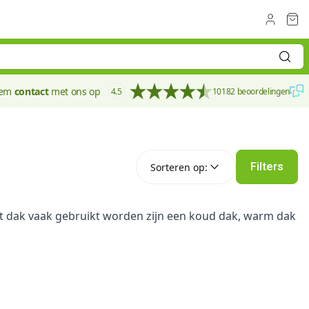
eem
contact
met ons op
4.5
10182 beoordelingen
Sorteren op:
Filters
Sorteren op:
plat dak vaak gebruikt worden zijn een koud dak, warm dak