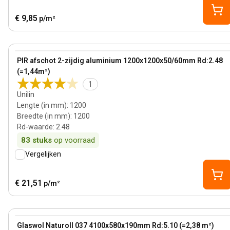
€ 9,85
p/m²
55 mm
View product
PIR afschot 2-zijdig aluminium 1200x1200x50/60mm Rd:2.48
(=1,44m²)
1
Unilin
Lengte (in mm)
:
1200
Breedte (in mm)
:
1200
Rd-waarde
:
2.48
83
stuks
op voorraad
Vergelijken
€ 21,51
p/m²
190 mm
View product
Glaswol Naturoll 037 4100x580x190mm Rd:5.10 (=2,38 m²)