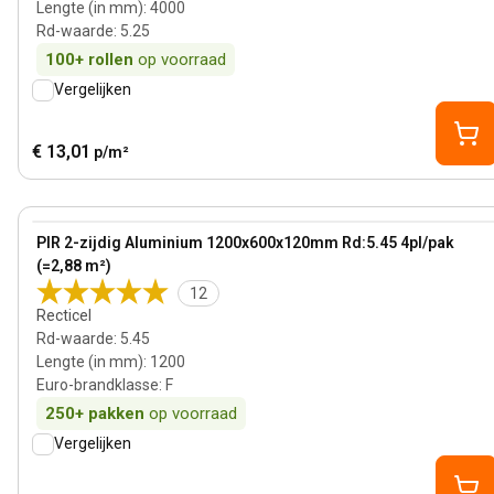
Lengte (in mm)
:
4000
Rd-waarde
:
5.25
100+
rollen
op voorraad
Vergelijken
€ 13,01
p/m²
120 mm
View product
PIR 2-zijdig Aluminium 1200x600x120mm Rd:5.45 4pl/pak
(=2,88 m²)
12
Recticel
Rd-waarde
:
5.45
Lengte (in mm)
:
1200
Euro-brandklasse
:
F
250+
pakken
op voorraad
Vergelijken