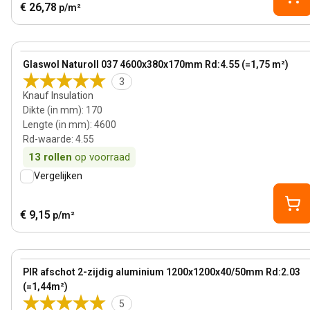
€ 26,78
p/m²
170 mm
View product
Glaswol Naturoll 037 4600x380x170mm Rd:4.55 (=1,75 m²)
3
Knauf Insulation
Dikte (in mm)
:
170
Lengte (in mm)
:
4600
Rd-waarde
:
4.55
13
rollen
op voorraad
Vergelijken
€ 9,15
p/m²
45 mm
View product
PIR afschot 2-zijdig aluminium 1200x1200x40/50mm Rd:2.03
(=1,44m²)
5