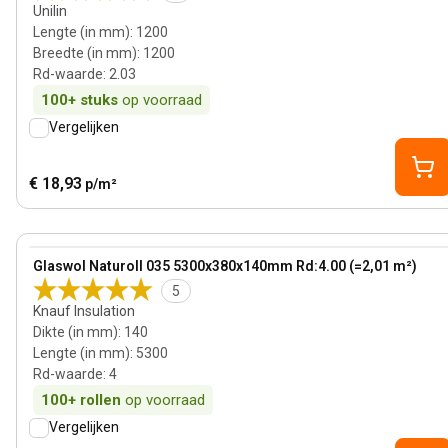
Unilin
Lengte (in mm)
:
1200
Breedte (in mm)
:
1200
Rd-waarde
:
2.03
100+
stuks
op voorraad
Vergelijken
€ 18,93
p/m²
140 mm
View product
Glaswol Naturoll 035 5300x380x140mm Rd:4.00 (=2,01 m²)
5
Knauf Insulation
Dikte (in mm)
:
140
Lengte (in mm)
:
5300
Rd-waarde
:
4
100+
rollen
op voorraad
Vergelijken