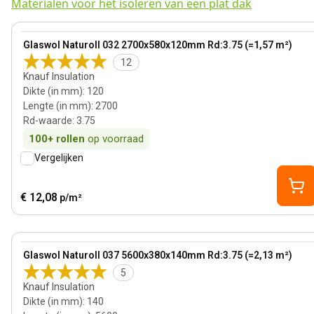
Materialen voor het isoleren van een plat dak
120 mm
View product
Glaswol Naturoll 032 2700x580x120mm Rd:3.75 (=1,57 m²)
12
Knauf Insulation
Dikte (in mm)
:
120
Lengte (in mm)
:
2700
Rd-waarde
:
3.75
100+
rollen
op voorraad
Vergelijken
€ 12,08
p/m²
140 mm
View product
Glaswol Naturoll 037 5600x380x140mm Rd:3.75 (=2,13 m²)
5
Knauf Insulation
Dikte (in mm)
:
140