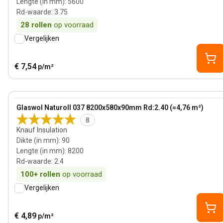
Lengte (in mm)
:
5600
Rd-waarde
:
3.75
28
rollen
op voorraad
Vergelijken
€ 7,54
p/m²
90 mm
View product
Glaswol Naturoll 037 8200x580x90mm Rd:2.40 (=4,76 m²)
8
Knauf Insulation
Dikte (in mm)
:
90
Lengte (in mm)
:
8200
Rd-waarde
:
2.4
100+
rollen
op voorraad
Vergelijken
€ 4,89
p/m²