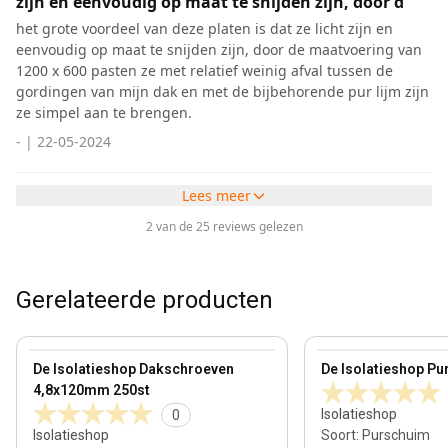
zijn en eenvoudig op maat te snijden zijn, door d
het grote voordeel van deze platen is dat ze licht zijn en
eenvoudig op maat te snijden zijn, door de maatvoering van
1200 x 600 pasten ze met relatief weinig afval tussen de
gordingen van mijn dak en met de bijbehorende pur lijm zijn
ze simpel aan te brengen.
-
|
22-05-2024
Lees meer
2 van de 25 reviews gelezen
Gerelateerde producten
100 mm
View product
View product
De Isolatieshop Dakschroeven
De Isolatieshop Pu
4,8x120mm 250st
Isolatieshop
0
Isolatieshop
Soort
:
Purschuim