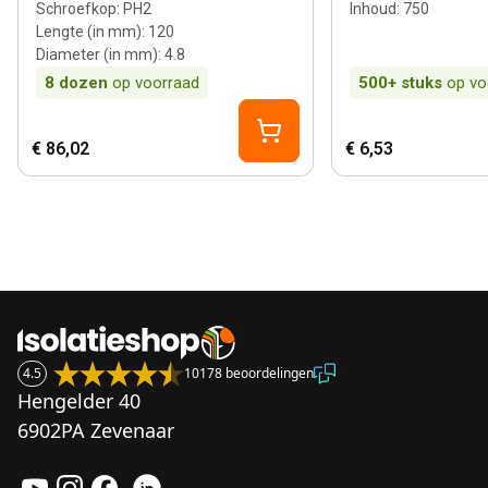
Schroefkop
:
PH2
Inhoud
:
750
Lengte (in mm)
:
120
Diameter (in mm)
:
4.8
8
dozen
op voorraad
500+
stuks
op vo
€ 86,02
€ 6,53
4.5
10178 beoordelingen
Hengelder 40
6902PA Zevenaar