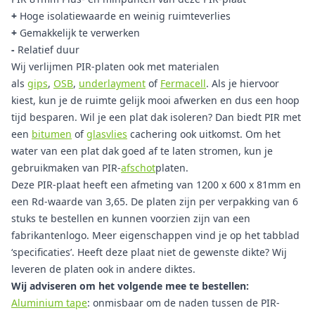
+
Hoge isolatiewaarde en weinig ruimteverlies
+
Gemakkelijk te verwerken
-
Relatief duur
Wij verlijmen PIR-platen ook met materialen
als
gips
,
OSB
,
underlayment
of
Fermacell
. Als je hiervoor
kiest, kun je de ruimte gelijk mooi afwerken en dus een hoop
tijd besparen. Wil je een plat dak isoleren? Dan biedt PIR met
een
bitumen
of
glasvlies
cachering ook uitkomst. Om het
water van een plat dak goed af te laten stromen, kun je
gebruikmaken van PIR-
afschot
platen.
Deze PIR-plaat heeft een afmeting van 1200 x 600 x 81mm en
een Rd-waarde van 3,65. De platen zijn per verpakking van 6
stuks te bestellen en kunnen voorzien zijn van een
fabrikantenlogo. Meer eigenschappen vind je op het tabblad
‘specificaties’. Heeft deze plaat niet de gewenste dikte? Wij
leveren de platen ook in andere diktes.
Wij adviseren om het volgende mee te bestellen:
Aluminium tape
: onmisbaar om de naden tussen de PIR-