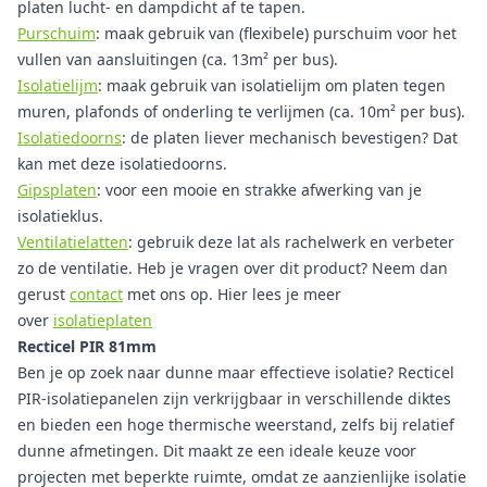
platen lucht- en dampdicht af te tapen.
Purschuim
: maak gebruik van (flexibele) purschuim voor het
vullen van aansluitingen (ca. 13m² per bus).
Isolatielijm
: maak gebruik van isolatielijm om platen tegen
muren, plafonds of onderling te verlijmen (ca. 10m² per bus).
Isolatiedoorns
: de platen liever mechanisch bevestigen? Dat
kan met deze isolatiedoorns.
Gipsplaten
: voor een mooie en strakke afwerking van je
isolatieklus.
Ventilatielatten
: gebruik deze lat als rachelwerk en verbeter
zo de ventilatie. Heb je vragen over dit product? Neem dan
gerust
contact
met ons op. Hier lees je meer
over
isolatieplaten
Recticel PIR 81mm
Ben je op zoek naar dunne maar effectieve isolatie? Recticel
PIR-isolatiepanelen zijn verkrijgbaar in verschillende diktes
en bieden een hoge thermische weerstand, zelfs bij relatief
dunne afmetingen. Dit maakt ze een ideale keuze voor
projecten met beperkte ruimte, omdat ze aanzienlijke isolatie