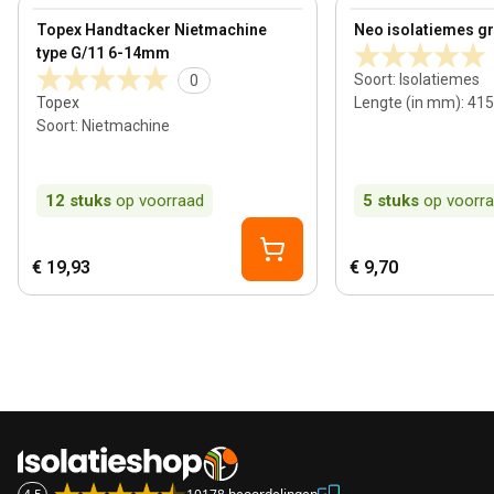
View product
View product
Topex Handtacker Nietmachine
Neo isolatiemes gro
type G/11 6-14mm
Soort
:
Isolatiemes
0
Topex
Lengte (in mm)
:
415
Soort
:
Nietmachine
12
stuks
op voorraad
5
stuks
op voorr
€ 19,93
€ 9,70