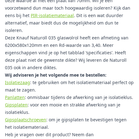
deze waarde al met een plaat van 70mm. Wil je een
voorzetwand dun maar toch hoogwaardig isoleren? Kijk dan
eens bij het
PIR-isolatiemateriaal
. Dit is een wat duurder
alternatief, maar biedt dus de mogelijkheid om dun te
isoleren.
Deze Knauf Naturoll 035 glaswolrol heeft een afmeting van
6200x580x120mm en een Rd-waarde van 3,40. Meer
eigenschappen vind je op het tabblad ‘specificaties’. Heeft
deze plaat niet de gewenste dikte? Wij leveren de Naturoll
035 ook in andere diktes.
Wij adviseren je het volgende mee te bestellen:
Isolatiezaag
: te gebruiken om het isolatiemateriaal perfect op
maat te zagen.
Panlatten
: onmisbaar tijdens de afwerking van je isolatieklus.
Gipsplaten
: voor een mooie en strakke afwerking van je
isolatieklus.
Gipsplaatschroeven
: om je gipsplaten te bevestigen tegen
het isolatiemateriaal.
Heb je vragen over dit product? Neem dan