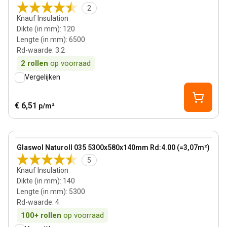
2
Knauf Insulation
Dikte (in mm)
:
120
Lengte (in mm)
:
6500
Rd-waarde
:
3.2
2
rollen
op voorraad
Vergelijken
€ 6,51
p/m²
140 mm
View product
Glaswol Naturoll 035 5300x580x140mm Rd:4.00 (=3,07m²)
Bestseller
5
Knauf Insulation
Dikte (in mm)
:
140
Lengte (in mm)
:
5300
Rd-waarde
:
4
100+
rollen
op voorraad