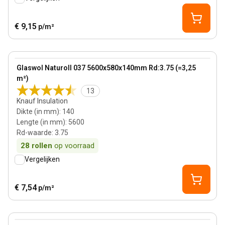
€ 9,15
p/m²
140 mm
View product
Glaswol Naturoll 037 5600x580x140mm Rd:3.75 (=3,25
m²)
13
Knauf Insulation
Dikte (in mm)
:
140
Lengte (in mm)
:
5600
Rd-waarde
:
3.75
28
rollen
op voorraad
Vergelijken
€ 7,54
p/m²
200 mm
View product