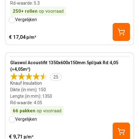
Rd-waarde
:
5.3
250+
rollen
op voorraad
Vergelijken
€ 17,04
p/m²
150 mm
View product
Glaswol Acoustifit 1350x600x150mm 5pl/pak Rd:4,05
Bestseller
(=4,05m²)
25
Knauf Insulation
Dikte (in mm)
:
150
Lengte (in mm)
:
1350
Rd-waarde
:
4.05
66
pakken
op voorraad
Vergelijken
€ 9,71
p/m²