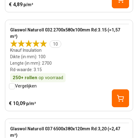
€ 4,89
p/m²
100 mm
View product
Glaswol Naturoll 032 2700x580x100mm Rd:3.15 (=1,57
m²)
10
Knauf Insulation
Dikte (in mm)
:
100
Lengte (in mm)
:
2700
Rd-waarde
:
3.15
250+
rollen
op voorraad
Vergelijken
€ 10,09
p/m²
120 mm
View product
Glaswol Naturoll 037 6500x380x120mm Rd:3,20 (=2,47
m²)