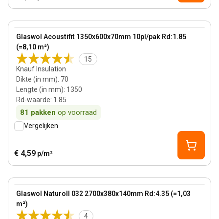
70 mm
View product
Glaswol Acoustifit 1350x600x70mm 10pl/pak Rd:1.85
(=8,10 m²)
15
Knauf Insulation
Dikte (in mm)
:
70
Lengte (in mm)
:
1350
Rd-waarde
:
1.85
81
pakken
op voorraad
Vergelijken
€ 4,59
p/m²
140 mm
View product
Glaswol Naturoll 032 2700x380x140mm Rd:4.35 (=1,03
m²)
4