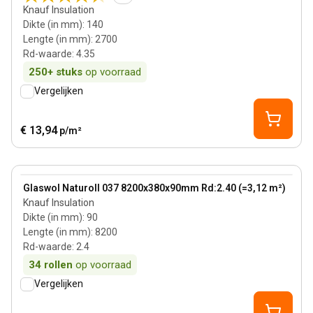
Knauf Insulation
Dikte (in mm)
:
140
Lengte (in mm)
:
2700
Rd-waarde
:
4.35
250+
stuks
op voorraad
Vergelijken
€ 13,94
p/m²
90 mm
View product
Glaswol Naturoll 037 8200x380x90mm Rd:2.40 (=3,12 m²)
Knauf Insulation
Dikte (in mm)
:
90
Lengte (in mm)
:
8200
Rd-waarde
:
2.4
34
rollen
op voorraad
Vergelijken