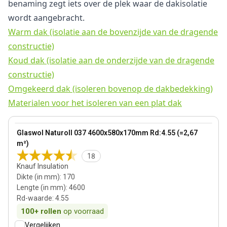
benaming zegt iets over de plek waar de dakisolatie
wordt aangebracht.
Warm dak (isolatie aan de bovenzijde van de dragende
constructie)
Koud dak (isolatie aan de onderzijde van de dragende
constructie)
Omgekeerd dak (isoleren bovenop de dakbedekking)
Materialen voor het isoleren van een plat dak
170 mm
View product
Glaswol Naturoll 037 4600x580x170mm Rd:4.55 (=2,67
Bestseller
m²)
18
Knauf Insulation
Dikte (in mm)
:
170
Lengte (in mm)
:
4600
Rd-waarde
:
4.55
100+
rollen
op voorraad
Vergelijken