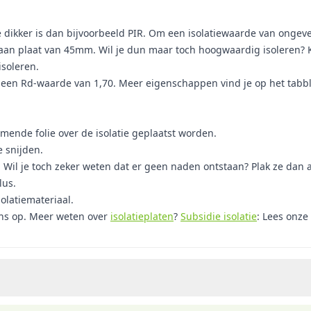
de dikker is dan bijvoorbeeld PIR. Om een isolatiewaarde van ongev
t aan plaat van 45mm. Wil je dun maar toch hoogwaardig isoleren? K
isoleren.
 Rd-waarde van 1,70. Meer eigenschappen vind je op het tabblad ‘
nde folie over de isolatie geplaatst worden.
 snijden.
. Wil je toch zeker weten dat er geen naden ontstaan? Plak ze dan 
lus.
olatiemateriaal.
ns op. Meer weten over
isolatieplaten
?
Subsidie isolatie
: Lees onze