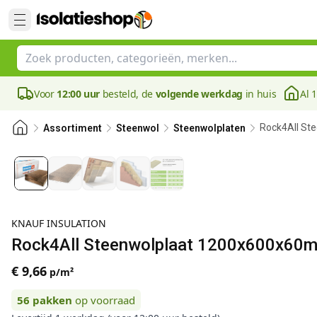
Voor
12:00 uur
besteld, de
volgende werkdag
in huis
Al 
Rock4All St
Assortiment
Steenwol
Steenwolplaten
KNAUF INSULATION
Rock4All Steenwolplaat 1200x600x60mm
€ 9,66
p/m²
56
pakken
op voorraad