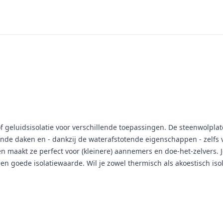
f geluidsisolatie voor verschillende toepassingen. De steenwolpl
ende daken en - dankzij de waterafstotende eigenschappen - zelf
n maakt ze perfect voor (kleinere) aannemers en doe-het-zelvers. J
een goede isolatiewaarde. Wil je zowel thermisch als akoestisch is