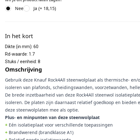
Nee
Ja (+ 18,15)
Aanvullende informatie
In het kort
Dikte (in mm)
:
60
Rd-waarde
:
1.7
Stuks / eenheid
:
8
Omschrijving
Gebruik deze Knauf Rock4All steenwolplaat als thermische- en/o
isoleren van plafonds, scheidingswanden, voorzetwanden, hell
De brede inzetbaarheid van deze Rock4All steenwol isolatieplate
isoleren. De platen zijn daarnaast relatief goedkoop en bieden 
deze steenwolplaten mee als optie.
Plus- en minpunten van deze steenwolplaat
+
Eén isolatieplaat voor verschillende toepassingen
+
Brandwerend (brandklasse A1)
+
Relatief goede isolatiewaarde