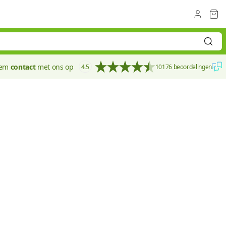
eem
contact
met ons op
4.5
10176 beoordelingen
60 mm