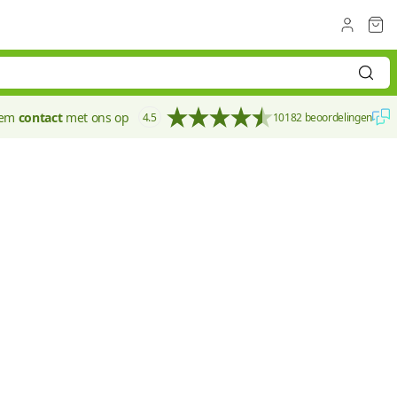
eem
contact
met ons op
4.5
10182 beoordelingen