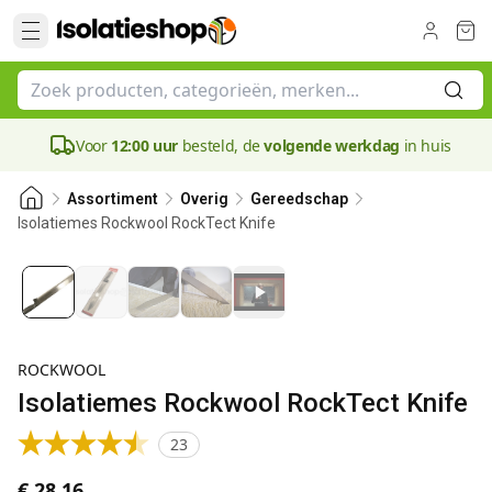
Voor
12:00 uur
besteld, de
volgende werkdag
in huis
Assortiment
Overig
Gereedschap
Isolatiemes Rockwool RockTect Knife
Bestseller
ROCKWOOL
Isolatiemes Rockwool RockTect Knife
23
€ 28,16