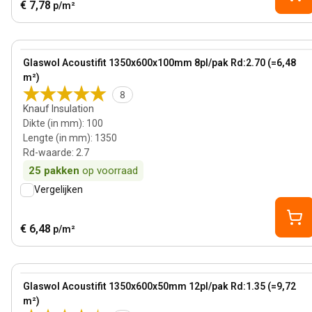
€ 7,78
p/m²
100 mm
View product
Glaswol Acoustifit 1350x600x100mm 8pl/pak Rd:2.70 (=6,48
m²)
8
Knauf Insulation
Dikte (in mm)
:
100
Lengte (in mm)
:
1350
Rd-waarde
:
2.7
25
pakken
op voorraad
Vergelijken
€ 6,48
p/m²
50 mm
View product
Glaswol Acoustifit 1350x600x50mm 12pl/pak Rd:1.35 (=9,72
m²)