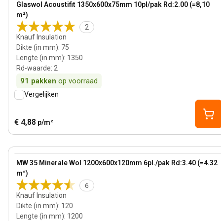
Glaswol Acoustifit 1350x600x75mm 10pl/pak Rd:2.00 (=8,10
m²)
2
Knauf Insulation
Dikte (in mm)
:
75
Lengte (in mm)
:
1350
Rd-waarde
:
2
91
pakken
op voorraad
Vergelijken
€ 4,88
p/m²
120 mm
View product
MW 35 Minerale Wol 1200x600x120mm 6pl./pak Rd:3.40 (=4.32
m²)
6
Knauf Insulation
Dikte (in mm)
:
120
Lengte (in mm)
:
1200