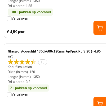
Lengte (in mm)
:
1350
Rd-waarde
:
1.85
100+
pakken
op voorraad
Vergelijken
€ 4,59
p/m²
120 mm
View product
Glaswol Acoustifit 1350x600x120mm 6pl/pak Rd:3.20 (=4,86
m²)
15
Knauf Insulation
Dikte (in mm)
:
120
Lengte (in mm)
:
1350
Rd-waarde
:
3.2
71
pakken
op voorraad
Vergelijken