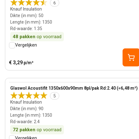
6
Knauf Insulation
Dikte (in mm)
:
50
Lengte (in mm)
:
1350
Rd-waarde
:
1.35
48
pakken
op voorraad
Vergelijken
€ 3,29
p/m²
90 mm
View product
Glaswol Acoustifit 1350x600x90mm 8pl/pak Rd:2.40 (=6,48 m²)
5
Knauf Insulation
Dikte (in mm)
:
90
Lengte (in mm)
:
1350
Rd-waarde
:
2.4
72
pakken
op voorraad
Vergelijken