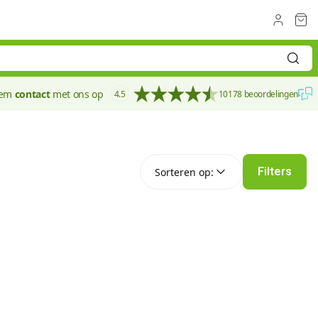
eem
contact
met ons op
4.5
10178 beoordelingen
Sorteren op:
Filters
Sorteren op: