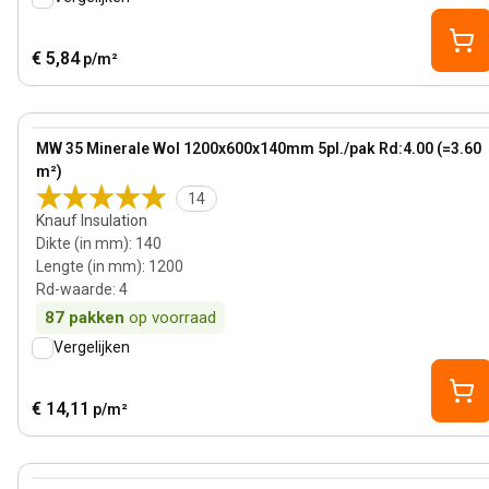
€ 5,84
p/m²
140 mm
View product
MW 35 Minerale Wol 1200x600x140mm 5pl./pak Rd:4.00 (=3.60
m²)
14
Knauf Insulation
Dikte (in mm)
:
140
Lengte (in mm)
:
1200
Rd-waarde
:
4
87
pakken
op voorraad
Vergelijken
€ 14,11
p/m²
75 mm
View product