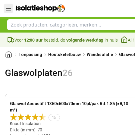
Voor
12:00 uur
besteld, de
volgende werkdag
in huis
Al 
Toepassing
Houtskeletbouw
Wandisolatie
Glaswol 
Glaswolplaten
26
70 mm
View product
Glaswol Acoustifit 1350x600x70mm 10pl/pak Rd:1.85 (=8,10
m²)
15
Knauf Insulation
Dikte (in mm)
:
70