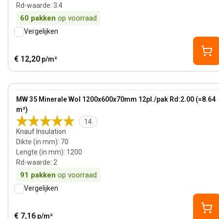
Rd-waarde
:
3.4
60
pakken
op voorraad
Vergelijken
€ 12,20
p/m²
70 mm
View product
MW 35 Minerale Wol 1200x600x70mm 12pl./pak Rd:2.00 (=8.64
Bestseller
m²)
14
Knauf Insulation
Dikte (in mm)
:
70
Lengte (in mm)
:
1200
Rd-waarde
:
2
91
pakken
op voorraad
Vergelijken
€ 7,16
p/m²