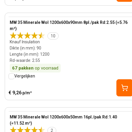
90 mm
View product
MW 35 Minerale Wol 1200x600x90mm 8pl./pak Rd:2.55 (=5.76
m²)
10
Knauf Insulation
Dikte (in mm)
:
90
Lengte (in mm)
:
1200
Rd-waarde
:
2.55
67
pakken
op voorraad
Vergelijken
€ 9,26
p/m²
50 mm
View product
MW 35 Minerale Wol 1200x600x50mm 16pl./pak Rd:1.40
(=11.52 m²)
2