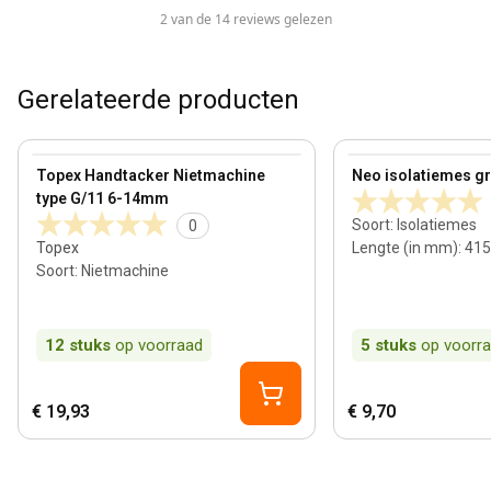
2 van de 14 reviews gelezen
Gerelateerde producten
View product
View product
Topex Handtacker Nietmachine
Neo isolatiemes gro
type G/11 6-14mm
Soort
:
Isolatiemes
0
Topex
Lengte (in mm)
:
415
Soort
:
Nietmachine
12
stuks
op voorraad
5
stuks
op voorr
€ 19,93
€ 9,70