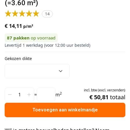
(=3.60 m²)
14
€ 14,11
p/m²
87
pakken
op voorraad
Levertijd 1 werkdag (voor 12:00 uur besteld)
Gekozen dikte
incl.
btw
(
excl.
verzenden
)
2
=
m
€ 50,81
totaal
Toevoegen aan winkelmandje