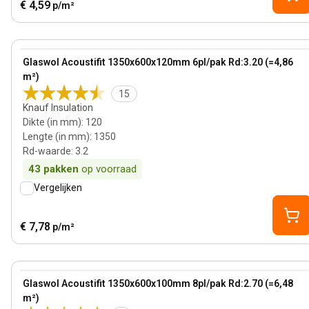
€ 4,59
p/m²
120 mm
View product
Glaswol Acoustifit 1350x600x120mm 6pl/pak Rd:3.20 (=4,86
m²)
15
Knauf Insulation
Dikte (in mm)
:
120
Lengte (in mm)
:
1350
Rd-waarde
:
3.2
43
pakken
op voorraad
Vergelijken
€ 7,78
p/m²
100 mm
View product
Glaswol Acoustifit 1350x600x100mm 8pl/pak Rd:2.70 (=6,48
m²)