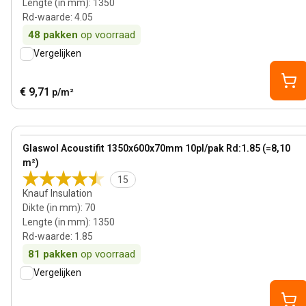
Lengte (in mm)
:
1350
Rd-waarde
:
4.05
48
pakken
op voorraad
Vergelijken
€ 9,71
p/m²
70 mm
View product
Glaswol Acoustifit 1350x600x70mm 10pl/pak Rd:1.85 (=8,10
m²)
15
Knauf Insulation
Dikte (in mm)
:
70
Lengte (in mm)
:
1350
Rd-waarde
:
1.85
81
pakken
op voorraad
Vergelijken