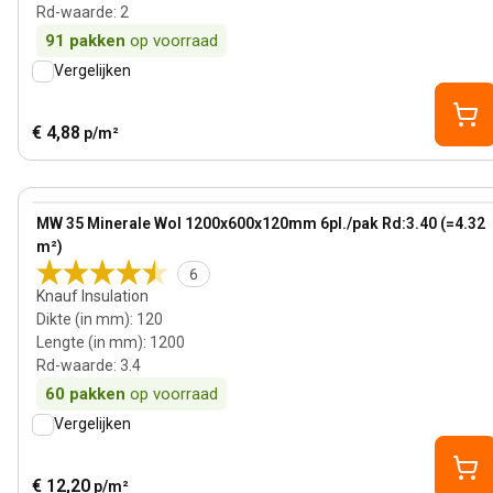
Rd-waarde
:
2
91
pakken
op voorraad
Vergelijken
€ 4,88
p/m²
120 mm
View product
MW 35 Minerale Wol 1200x600x120mm 6pl./pak Rd:3.40 (=4.32
m²)
6
Knauf Insulation
Dikte (in mm)
:
120
Lengte (in mm)
:
1200
Rd-waarde
:
3.4
60
pakken
op voorraad
Vergelijken
€ 12,20
p/m²