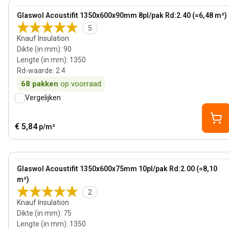
View product
Glaswol Acoustifit 1350x600x90mm 8pl/pak Rd:2.40 (=6,48 m²)
5
Knauf Insulation
Dikte (in mm)
:
90
Lengte (in mm)
:
1350
Rd-waarde
:
2.4
68
pakken
op voorraad
Vergelijken
€ 5,84
p/m²
75 mm
View product
Glaswol Acoustifit 1350x600x75mm 10pl/pak Rd:2.00 (=8,10
m²)
2
Knauf Insulation
Dikte (in mm)
:
75
Lengte (in mm)
:
1350