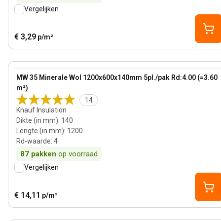
Vergelijken
€ 3,29
p/m²
140 mm
View product
MW 35 Minerale Wol 1200x600x140mm 5pl./pak Rd:4.00 (=3.60
m²)
14
Knauf Insulation
Dikte (in mm)
:
140
Lengte (in mm)
:
1200
Rd-waarde
:
4
87
pakken
op voorraad
Vergelijken
€ 14,11
p/m²
90 mm