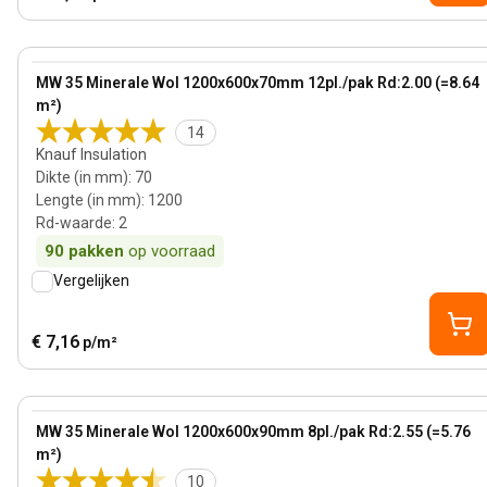
70 mm
View product
MW 35 Minerale Wol 1200x600x70mm 12pl./pak Rd:2.00 (=8.64
Bestseller
m²)
14
Knauf Insulation
Dikte (in mm)
:
70
Lengte (in mm)
:
1200
Rd-waarde
:
2
90
pakken
op voorraad
Vergelijken
€ 7,16
p/m²
90 mm
View product
MW 35 Minerale Wol 1200x600x90mm 8pl./pak Rd:2.55 (=5.76
m²)
10