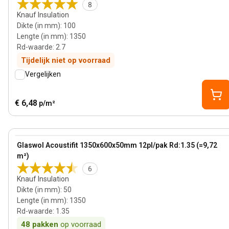
8
Knauf Insulation
Dikte (in mm)
:
100
Lengte (in mm)
:
1350
Rd-waarde
:
2.7
Tijdelijk niet op voorraad
Vergelijken
€ 6,48
p/m²
50 mm
View product
Glaswol Acoustifit 1350x600x50mm 12pl/pak Rd:1.35 (=9,72
m²)
6
Knauf Insulation
Dikte (in mm)
:
50
Lengte (in mm)
:
1350
Rd-waarde
:
1.35
48
pakken
op voorraad