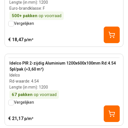
Lengte (in mm)
:
1200
Euro-brandklasse
:
F
500+
pakken
op voorraad
Vergelijken
€ 18,47
p/m²
100 mm
View product
Idelco PIR 2-zijdig Aluminium 1200x600x100mm Rd:4.54
5pl/pak (=3,60 m²)
Idelco
Rd-waarde
:
4.54
Lengte (in mm)
:
1200
67
pakken
op voorraad
Vergelijken
€ 21,17
p/m²