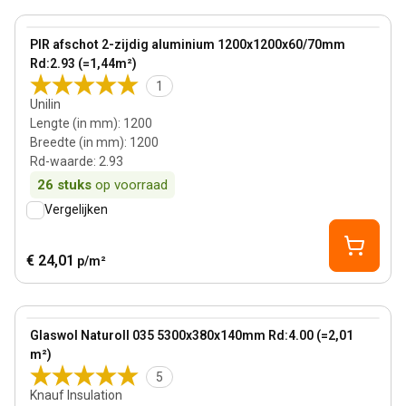
65 mm
View product
PIR afschot 2-zijdig aluminium 1200x1200x60/70mm
Rd:2.93 (=1,44m²)
1
Unilin
Lengte (in mm)
:
1200
Breedte (in mm)
:
1200
Rd-waarde
:
2.93
26
stuks
op voorraad
Vergelijken
€ 24,01
p/m²
140 mm
View product
Glaswol Naturoll 035 5300x380x140mm Rd:4.00 (=2,01
m²)
5
Knauf Insulation