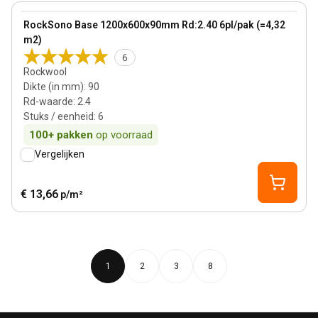
View product
RockSono Base 1200x600x90mm Rd:2.40 6pl/pak (=4,32
m2)
6
Rockwool
Dikte (in mm)
:
90
Rd-waarde
:
2.4
Stuks / eenheid
:
6
100+
pakken
op voorraad
Vergelijken
€ 13,66
p/m²
1
2
3
8