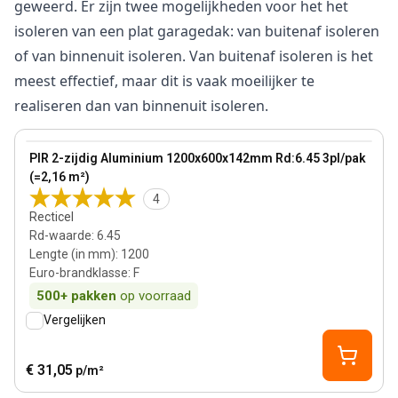
geweerd. Er zijn twee mogelijkheden voor het het
isoleren van een plat garagedak: van buitenaf isoleren
of van binnenuit isoleren. Van buitenaf isoleren is het
meest effectief, maar dit is vaak moeilijker te
realiseren dan van binnenuit isoleren.
142 mm
View product
PIR 2-zijdig Aluminium 1200x600x142mm Rd:6.45 3pl/pak
(=2,16 m²)
4
Recticel
Rd-waarde
:
6.45
Lengte (in mm)
:
1200
Euro-brandklasse
:
F
500+
pakken
op voorraad
Vergelijken
€ 31,05
p/m²