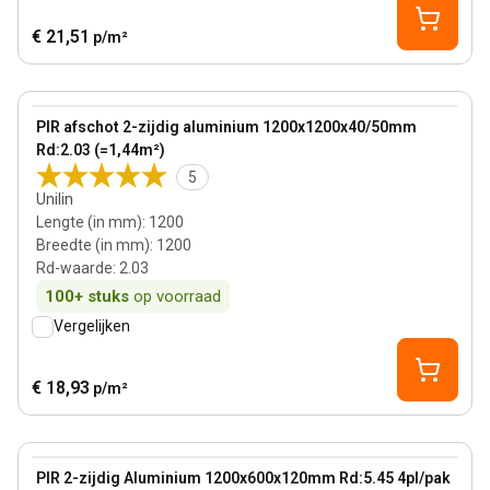
€ 21,51
p/m²
45 mm
View product
PIR afschot 2-zijdig aluminium 1200x1200x40/50mm
Rd:2.03 (=1,44m²)
5
Unilin
Lengte (in mm)
:
1200
Breedte (in mm)
:
1200
Rd-waarde
:
2.03
100+
stuks
op voorraad
Vergelijken
€ 18,93
p/m²
120 mm
View product
PIR 2-zijdig Aluminium 1200x600x120mm Rd:5.45 4pl/pak