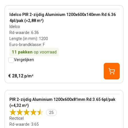
140 mm
View product
Idelco PIR 2-zijdig Aluminium 1200x600x140mm Rd:6.36
4pl/pak (=2,88 m²)
Idelco
Rd-waarde
:
6.36
Lengte (in mm)
:
1200
Euro-brandklasse
:
F
11
pakken
op voorraad
Vergelijken
€ 28,12
p/m²
81 mm
View product
PIR 2-zijdig Aluminium 1200x600x81mm Rd:3.65 6pl/pak
(=4,32 m²)
25
Recticel
Rd-waarde
:
3.65