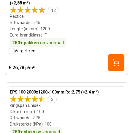
(=2,88 m²)
12
Recticel
Rd-waarde
:
5.45
Lengte (in mm)
:
1200
Euro-brandklasse
:
F
250+
pakken
op voorraad
Vergelijken
€ 26,78
p/m²
100 mm
View product
EPS 100 2000x1200x100mm Rd:2,75 (=2,4 m²)
Bestseller
3
Kingspan Unidek
Dikte (in mm)
:
100
Rd-waarde
:
2.75
Druksterkte (kPa)
:
100
250+
stuks
op voorraad