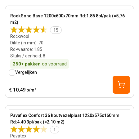
70 mm
View product
RockSono Base 1200x600x70mm Rd:1.85 8pl/pak (=5,76
m2)
15
Rockwool
Dikte (in mm)
:
70
Rd-waarde
:
1.85
Stuks / eenheid
:
8
250+
pakken
op voorraad
Vergelijken
€ 10,49
p/m²
160 mm
View product
Pavaflex Confort 36 ​houtvezelplaat 1220x575x160mm
Rd:4.40 3pl/pak (=2,10 m2)
1
Pavatex