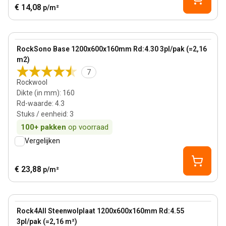
€ 14,08
p/m²
160 mm
View product
RockSono Base 1200x600x160mm Rd:4.30 3pl/pak (=2,16
m2)
7
Rockwool
Dikte (in mm)
:
160
Rd-waarde
:
4.3
Stuks / eenheid
:
3
100+
pakken
op voorraad
Vergelijken
€ 23,88
p/m²
160 mm
View product
Rock4All Steenwolplaat 1200x600x160mm Rd:4.55
3pl/pak (=2,16 m²)