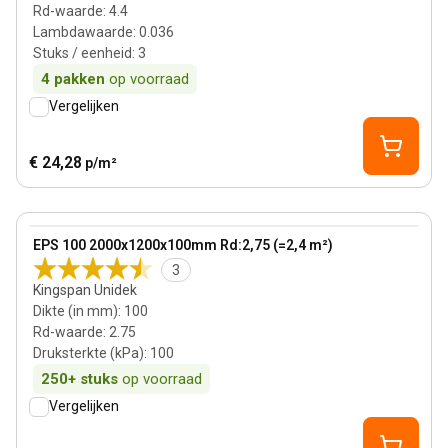
Rd-waarde
:
4.4
Lambdawaarde
:
0.036
Stuks / eenheid
:
3
4
pakken
op voorraad
Vergelijken
€ 24,28
p/m²
100 mm
View product
EPS 100 2000x1200x100mm Rd:2,75 (=2,4 m²)
Bestseller
3
Kingspan Unidek
Dikte (in mm)
:
100
Rd-waarde
:
2.75
Druksterkte (kPa)
:
100
250+
stuks
op voorraad
Vergelijken