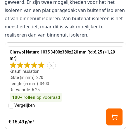
geweerd. Er zijn twee mogelijkheden voor het het
isoleren van een plat garagedak: van buitenaf isoleren
of van binnenuit isoleren. Van buitenaf isoleren is het
meest effectief, maar dit is vaak moeilijker te
realiseren dan van binnenuit isoleren.
220 mm
View product
Glaswol Naturoll 035 3400x380x220 mm Rd:6.25 (=1,29
m²)
2
Knauf Insulation
Dikte (in mm)
:
220
Lengte (in mm)
:
3400
Rd-waarde
:
6.25
100+
rollen
op voorraad
Vergelijken
€ 15,49
p/m²