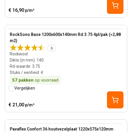
€ 16,90
p/m²
140 mm
View product
RockSono Base 1200x600x140mm Rd:3.75 4pl/pak (=2,88
Bestseller
m2)
6
Rockwool
Dikte (in mm)
:
140
Rd-waarde
:
3.75
Stuks / eenheid
:
4
57
pakken
op voorraad
Vergelijken
€ 21,00
p/m²
120 mm
View product
Pavaflex Confort 36 houtvezelplaat 1220x575x120mm