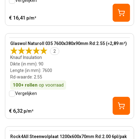
Vergelijken
€ 16,41
p/m²
90 mm
View product
Glaswol Naturoll 035 7600x380x90mm Rd:2.55 (=2,89 m²)
2
Knauf Insulation
Dikte (in mm)
:
90
Lengte (in mm)
:
7600
Rd-waarde
:
2.55
100+
rollen
op voorraad
Vergelijken
€ 6,32
p/m²
70 mm
View product
Rock4All Steenwolplaat 1200x600x70mm Rd:2.00 6pl/pak