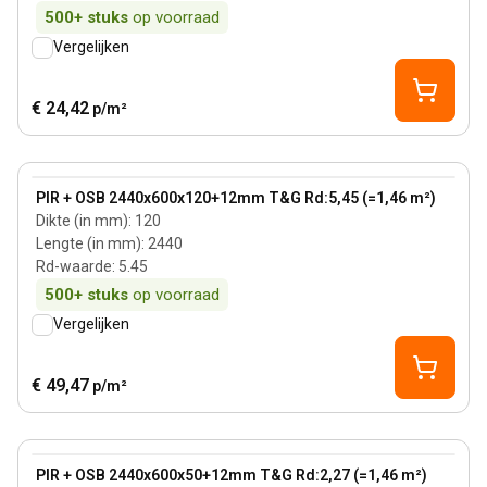
500+
stuks
op voorraad
Vergelijken
€ 24,42
p/m²
120 mm
View product
PIR + OSB 2440x600x120+12mm T&G Rd:5,45 (=1,46 m²)
Dikte (in mm)
:
120
Lengte (in mm)
:
2440
Rd-waarde
:
5.45
500+
stuks
op voorraad
Vergelijken
€ 49,47
p/m²
50 mm
View product
PIR + OSB 2440x600x50+12mm T&G Rd:2,27 (=1,46 m²)