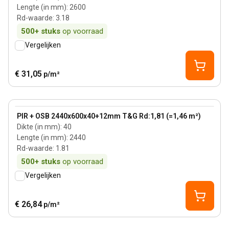
Lengte (in mm)
:
2600
Rd-waarde
:
3.18
500+
stuks
op voorraad
Vergelijken
€ 31,05
p/m²
40 mm
View product
PIR + OSB 2440x600x40+12mm T&G Rd:1,81 (=1,46 m²)
Dikte (in mm)
:
40
Lengte (in mm)
:
2440
Rd-waarde
:
1.81
500+
stuks
op voorraad
Vergelijken
€ 26,84
p/m²
70 mm