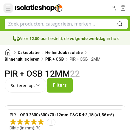
Voor
12:00 uur
besteld, de
volgende werkdag
in huis
Dakisolatie
Hellenddak isolatie
PIR + OSB 12MM
Binnenuit isoleren
PIR + OSB
PIR + OSB 12MM
22
Sorteren op:
Filters
Sorteren op:
70 mm
View product
PIR + OSB 2600x600x70+12mm T&G Rd:3,18 (=1,56 m²)
1
Dikte (in mm)
:
70