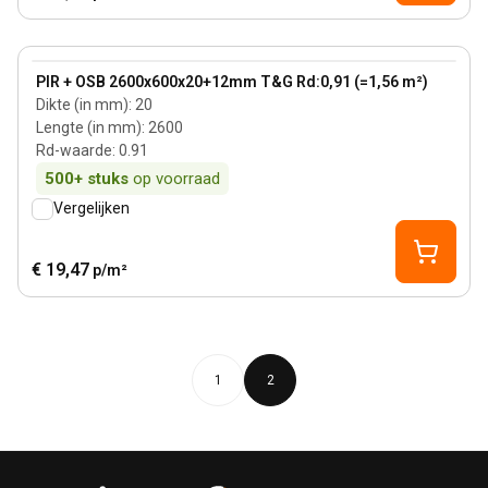
20 mm
View product
PIR + OSB 2600x600x20+12mm T&G Rd:0,91 (=1,56 m²)
Dikte (in mm)
:
20
Lengte (in mm)
:
2600
Rd-waarde
:
0.91
500+
stuks
op voorraad
Vergelijken
€ 19,47
p/m²
1
2