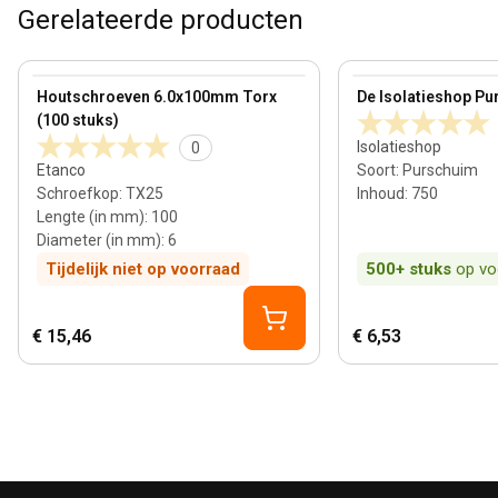
Gerelateerde producten
View product
View product
Houtschroeven 6.0x100mm Torx
De Isolatieshop Pu
(100 stuks)
Isolatieshop
0
Etanco
Soort
:
Purschuim
Schroefkop
:
TX25
Inhoud
:
750
Lengte (in mm)
:
100
Diameter (in mm)
:
6
Tijdelijk niet op voorraad
500+
stuks
op vo
€ 15,46
€ 6,53