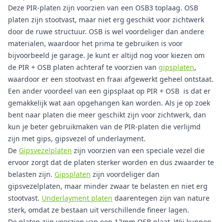
Deze PIR-platen zijn voorzien van een OSB3 toplaag. OSB
platen zijn stootvast, maar niet erg geschikt voor zichtwerk
door de ruwe structuur. OSB is wel voordeliger dan andere
materialen, waardoor het prima te gebruiken is voor
bijvoorbeeld je garage. Je kunt er altijd nog voor kiezen om
de PIR + OSB platen achteraf te voorzien van
gipsplaten
,
waardoor er een stootvast en fraai afgewerkt geheel ontstaat.
Een ander voordeel van een gipsplaat op PIR + OSB is dat er
gemakkelijk wat aan opgehangen kan worden. Als je op zoek
bent naar platen die meer geschikt zijn voor zichtwerk, dan
kun je beter gebruikmaken van de PIR-platen die verlijmd
zijn met gips, gipsvezel of underlayment.
De
Gipsvezelplaten
zijn voorzien van een speciale vezel die
ervoor zorgt dat de platen sterker worden en dus zwaarder te
belasten zijn.
Gipsplaten
zijn voordeliger dan
gipsvezelplaten, maar minder zwaar te belasten en niet erg
stootvast.
Underlayment platen
daarentegen zijn van nature
sterk, omdat ze bestaan uit verschillende fineer lagen.
De platen zijn voorzien van een 12mm OSB plaat. Wij kunnen