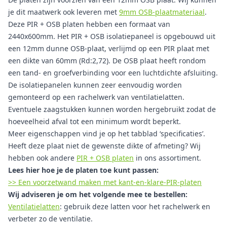
je dit maatwerk ook leveren met
9mm OSB-plaatmateriaal
.
Deze PIR + OSB platen hebben een formaat van
2440x600mm. Het PIR + OSB isolatiepaneel is opgebouwd uit
een 12mm dunne OSB-plaat, verlijmd op een PIR plaat met
een dikte van 60mm (Rd:2,72). De OSB plaat heeft rondom
een tand- en groefverbinding voor een luchtdichte afsluiting.
De isolatiepanelen kunnen zeer eenvoudig worden
gemonteerd op een rachelwerk van ventilatielatten.
Eventuele zaagstukken kunnen worden hergebruikt zodat de
hoeveelheid afval tot een minimum wordt beperkt.
Meer eigenschappen vind je op het tabblad ‘specificaties’.
Heeft deze plaat niet de gewenste dikte of afmeting? Wij
hebben ook andere
PIR + OSB platen
in ons assortiment.
Lees hier hoe je de platen toe kunt passen:
>> Een voorzetwand maken met kant-en-klare-PIR-platen
Wij adviseren je om het volgende mee te bestellen:
Ventilatielatten
: gebruik deze latten voor het rachelwerk en
verbeter zo de ventilatie.