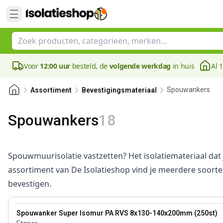
Voor
12:00 uur
besteld, de
volgende werkdag
in huis
Al 
Spouwankers
Assortiment
Bevestigingsmateriaal
Spouwankers
18
Spouwmuurisolatie vastzetten? Het isolatiemateriaal dat
assortiment van De Isolatieshop vind je meerdere soor
bevestigen.
140 mm
View product
Spouwanker Super Isomur PA RVS 8x130-140x200mm (250st)