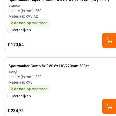
Spouwanker Super Isomur PA RVS 8x70-82x140mm (250st)
Etanco
Lengte (in mm)
:
250
Materiaal
:
RVS A2
2
dozen
op voorraad
Vergelijken
€ 170,54
60 mm
View product
Spouwanker Combifix RVS 8x110/220mm 200st.
Borgh
Lengte (in mm)
:
220
Materiaal
:
RVS
2
dozen
op voorraad
Vergelijken
€ 234,72