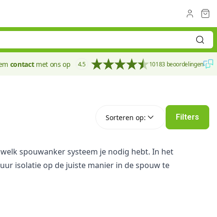
eem
contact
met ons op
4.5
10183 beoordelingen
Sorteren op:
Filters
Sorteren op:
 welk spouwanker systeem je nodig hebt. In het
 isolatie op de juiste manier in de spouw te