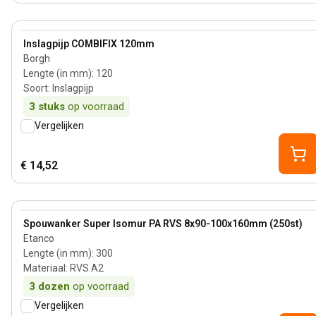
View product
Inslagpijp COMBIFIX 120mm
Borgh
Lengte (in mm)
:
120
Soort
:
Inslagpijp
3
stuks
op voorraad
Vergelijken
€ 14,52
View product
Spouwanker Super Isomur PA RVS 8x90-100x160mm (250st)
Etanco
Lengte (in mm)
:
300
Materiaal
:
RVS A2
3
dozen
op voorraad
Vergelijken