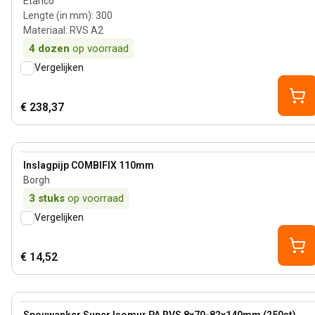
Etanco
Lengte (in mm)
:
300
Materiaal
:
RVS A2
4
dozen
op voorraad
Vergelijken
€ 238,37
View product
Inslagpijp COMBIFIX 110mm
Borgh
3
stuks
op voorraad
Vergelijken
€ 14,52
View product