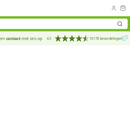
eem
contact
met ons op
4.5
10178 beoordelingen