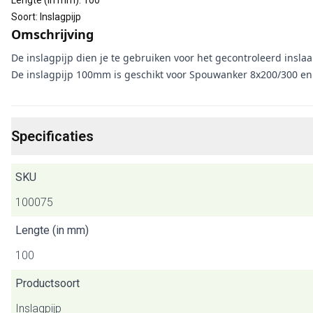
Lengte (in mm)
:
100
Soort
:
Inslagpijp
Omschrijving
De inslagpijp dien je te gebruiken voor het gecontroleerd insla
De inslagpijp 100mm is geschikt voor Spouwanker 8x200/300 en 
Specificaties
SKU
100075
Lengte (in mm)
100
Productsoort
Inslagpijp